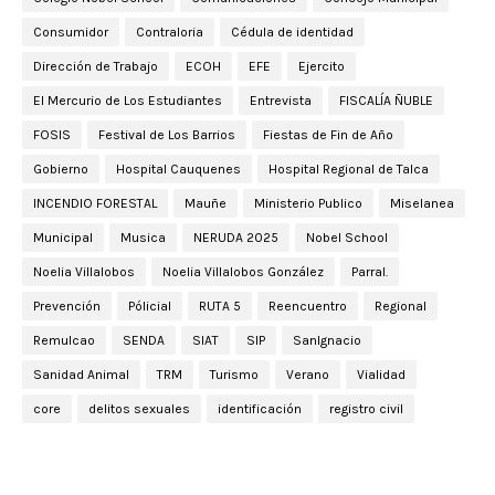
Consumidor
Contraloria
Cédula de identidad
Dirección de Trabajo
ECOH
EFE
Ejercito
El Mercurio de Los Estudiantes
Entrevista
FISCALÍA ÑUBLE
FOSIS
Festival de Los Barrios
Fiestas de Fin de Año
Gobierno
Hospital Cauquenes
Hospital Regional de Talca
INCENDIO FORESTAL
Mauñe
Ministerio Publico
Miselanea
Municipal
Musica
NERUDA 2025
Nobel School
Noelia Villalobos
Noelia Villalobos González
Parral.
Prevención
Pólicial
RUTA 5
Reencuentro
Regional
Remulcao
SENDA
SIAT
SIP
SanIgnacio
Sanidad Animal
TRM
Turismo
Verano
Vialidad
core
delitos sexuales
identificación
registro civil