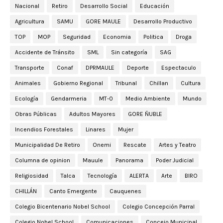
Nacional
Retiro
Desarrollo Social
Educación
Agricultura
SAMU
GORE MAULE
Desarrollo Productivo
TOP
MOP
Seguridad
Economia
Politica
Droga
Accidente de Tránsito
SML
Sin categoría
SAG
Transporte
Conaf
DPRMAULE
Deporte
Espectaculo
Animales
Gobierno Regional
Tribunal
Chillan
Cultura
Ecología
Gendarmeria
MT-0
Medio Ambiente
Mundo
Obras Públicas
Adultos Mayores
GORE ÑUBLE
Incendios Forestales
Linares
Mujer
Municipalidad De Retiro
Onemi
Rescate
Artes y Teatro
Columna de opinion
Mauule
Panorama
Poder Judicial
Religiosidad
Talca
Tecnología
ALERTA
Arte
BIRO
CHILLÁN
Canto Emergente
Cauquenes
Colegio Bicentenario Nobel School
Colegio Concepción Parral
Colegio Nobel School
Comunicaciones
Concejo Municipal