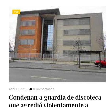
TOP
abril 19, 2022
0
Comentarios
Condenan a guardia de discoteca
que agredió violentamente a