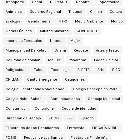
Transporte
Conaf
DPRMAULE
Deporte
Espectaculo
Animales
Gobierno Regional
Tribunal
Chillan
Cultura
Ecología
Gendarmeria
MT-0
Medio Ambiente
Mundo
Obras Públicas
Adultos Mayores
GORE ÑUBLE
Incendios Forestales
Linares
Mujer
Municipalidad De Retiro
Onemi
Rescate
Artes y Teatro
Columna de opinion
Mauule
Panorama
Poder Judicial
Religiosidad
Talca
Tecnología
ALERTA
Arte
BIRO
CHILLÁN
Canto Emergente
Cauquenes
Colegio Bicentenario Nobel School
Colegio Concepción Parral
Colegio Nobel School
Comunicaciones
Concejo Municipal
Consumidor
Contraloria
Cédula de identidad
Dirección de Trabajo
ECOH
EFE
Ejercito
El Mercurio de Los Estudiantes
Entrevista
FISCALÍA ÑUBLE
FOSIS
Festival de Los Barrios
Fiestas de Fin de Año