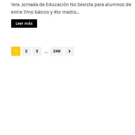
1era Jornada de Educación No Sexista para alumnos de
entre 7mo básico y 4to medio…
Leer más
...
1
2
3
248