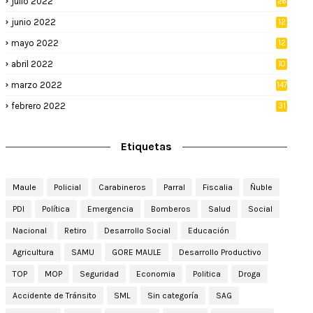
julio 2022
26
junio 2022
12
2
mayo 2022
12
4
abril 2022
10
3
marzo 2022
147
febrero 2022
31
Etiquetas
Maule
Policial
Carabineros
Parral
Fiscalia
Ñuble
PDI
Política
Emergencia
Bomberos
Salud
Social
Nacional
Retiro
Desarrollo Social
Educación
Agricultura
SAMU
GORE MAULE
Desarrollo Productivo
TOP
MOP
Seguridad
Economia
Politica
Droga
Accidente de Tránsito
SML
Sin categoría
SAG