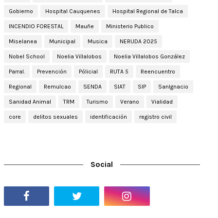
Gobierno
Hospital Cauquenes
Hospital Regional de Talca
INCENDIO FORESTAL
Mauñe
Ministerio Publico
Miselanea
Municipal
Musica
NERUDA 2025
Nobel School
Noelia Villalobos
Noelia Villalobos González
Parral.
Prevención
Pólicial
RUTA 5
Reencuentro
Regional
Remulcao
SENDA
SIAT
SIP
SanIgnacio
Sanidad Animal
TRM
Turismo
Verano
Vialidad
core
delitos sexuales
identificación
registro civil
Social