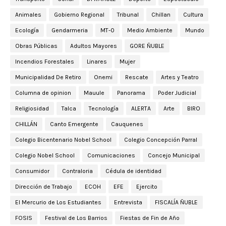
Animales
Gobierno Regional
Tribunal
Chillan
Cultura
Ecología
Gendarmeria
MT-0
Medio Ambiente
Mundo
Obras Públicas
Adultos Mayores
GORE ÑUBLE
Incendios Forestales
Linares
Mujer
Municipalidad De Retiro
Onemi
Rescate
Artes y Teatro
Columna de opinion
Mauule
Panorama
Poder Judicial
Religiosidad
Talca
Tecnología
ALERTA
Arte
BIRO
CHILLÁN
Canto Emergente
Cauquenes
Colegio Bicentenario Nobel School
Colegio Concepción Parral
Colegio Nobel School
Comunicaciones
Concejo Municipal
Consumidor
Contraloria
Cédula de identidad
Dirección de Trabajo
ECOH
EFE
Ejercito
El Mercurio de Los Estudiantes
Entrevista
FISCALÍA ÑUBLE
FOSIS
Festival de Los Barrios
Fiestas de Fin de Año