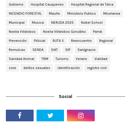
Gobierno
Hospital Cauquenes
Hospital Regional de Talca
INCENDIO FORESTAL
Mauñe
Ministerio Publico
Miselanea
Municipal
Musica
NERUDA 2025
Nobel School
Noelia Villalobos
Noelia Villalobos González
Parral.
Prevención
Pólicial
RUTA 5
Reencuentro
Regional
Remulcao
SENDA
SIAT
SIP
SanIgnacio
Sanidad Animal
TRM
Turismo
Verano
Vialidad
core
delitos sexuales
identificación
registro civil
Social