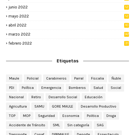
junio 2022
12
2
mayo 2022
12
4
abril 2022
10
3
marzo 2022
147
febrero 2022
31
Etiquetas
Maule
Policial
Carabineros
Parral
Fiscalia
Ñuble
PDI
Política
Emergencia
Bomberos
Salud
Social
Nacional
Retiro
Desarrollo Social
Educación
Agricultura
SAMU
GORE MAULE
Desarrollo Productivo
TOP
MOP
Seguridad
Economia
Politica
Droga
Accidente de Tránsito
SML
Sin categoría
SAG
Transporte
Conaf
DPRMAULE
Deporte
Espectaculo