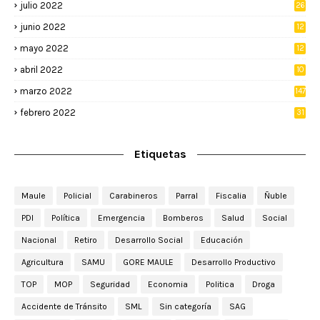
julio 2022
26
junio 2022
12
2
mayo 2022
12
4
abril 2022
10
3
marzo 2022
147
febrero 2022
31
Etiquetas
Maule
Policial
Carabineros
Parral
Fiscalia
Ñuble
PDI
Política
Emergencia
Bomberos
Salud
Social
Nacional
Retiro
Desarrollo Social
Educación
Agricultura
SAMU
GORE MAULE
Desarrollo Productivo
TOP
MOP
Seguridad
Economia
Politica
Droga
Accidente de Tránsito
SML
Sin categoría
SAG