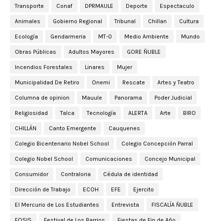
Transporte
Conaf
DPRMAULE
Deporte
Espectaculo
Animales
Gobierno Regional
Tribunal
Chillan
Cultura
Ecología
Gendarmeria
MT-0
Medio Ambiente
Mundo
Obras Públicas
Adultos Mayores
GORE ÑUBLE
Incendios Forestales
Linares
Mujer
Municipalidad De Retiro
Onemi
Rescate
Artes y Teatro
Columna de opinion
Mauule
Panorama
Poder Judicial
Religiosidad
Talca
Tecnología
ALERTA
Arte
BIRO
CHILLÁN
Canto Emergente
Cauquenes
Colegio Bicentenario Nobel School
Colegio Concepción Parral
Colegio Nobel School
Comunicaciones
Concejo Municipal
Consumidor
Contraloria
Cédula de identidad
Dirección de Trabajo
ECOH
EFE
Ejercito
El Mercurio de Los Estudiantes
Entrevista
FISCALÍA ÑUBLE
FOSIS
Festival de Los Barrios
Fiestas de Fin de Año