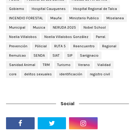
Gobierno
Hospital Cauquenes
Hospital Regional de Talca
INCENDIO FORESTAL
Mauñe
Ministerio Publico
Miselanea
Municipal
Musica
NERUDA 2025
Nobel School
Noelia Villalobos
Noelia Villalobos González
Parral.
Prevención
Pólicial
RUTA 5
Reencuentro
Regional
Remulcao
SENDA
SIAT
SIP
SanIgnacio
Sanidad Animal
TRM
Turismo
Verano
Vialidad
core
delitos sexuales
identificación
registro civil
Social