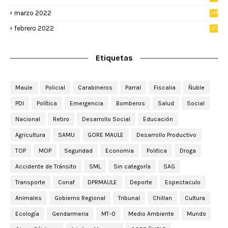
3
marzo 2022
147
febrero 2022
31
Etiquetas
Maule
Policial
Carabineros
Parral
Fiscalia
Ñuble
PDI
Política
Emergencia
Bomberos
Salud
Social
Nacional
Retiro
Desarrollo Social
Educación
Agricultura
SAMU
GORE MAULE
Desarrollo Productivo
TOP
MOP
Seguridad
Economia
Politica
Droga
Accidente de Tránsito
SML
Sin categoría
SAG
Transporte
Conaf
DPRMAULE
Deporte
Espectaculo
Animales
Gobierno Regional
Tribunal
Chillan
Cultura
Ecología
Gendarmeria
MT-0
Medio Ambiente
Mundo