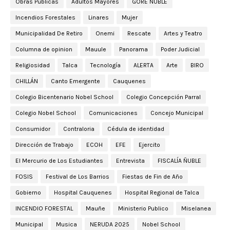
Obras Públicas
Adultos Mayores
GORE ÑUBLE
Incendios Forestales
Linares
Mujer
Municipalidad De Retiro
Onemi
Rescate
Artes y Teatro
Columna de opinion
Mauule
Panorama
Poder Judicial
Religiosidad
Talca
Tecnología
ALERTA
Arte
BIRO
CHILLÁN
Canto Emergente
Cauquenes
Colegio Bicentenario Nobel School
Colegio Concepción Parral
Colegio Nobel School
Comunicaciones
Concejo Municipal
Consumidor
Contraloria
Cédula de identidad
Dirección de Trabajo
ECOH
EFE
Ejercito
El Mercurio de Los Estudiantes
Entrevista
FISCALÍA ÑUBLE
FOSIS
Festival de Los Barrios
Fiestas de Fin de Año
Gobierno
Hospital Cauquenes
Hospital Regional de Talca
INCENDIO FORESTAL
Mauñe
Ministerio Publico
Miselanea
Municipal
Musica
NERUDA 2025
Nobel School