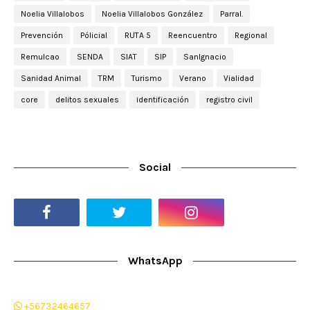
Noelia Villalobos
Noelia Villalobos González
Parral.
Prevención
Pólicial
RUTA 5
Reencuentro
Regional
Remulcao
SENDA
SIAT
SIP
SanIgnacio
Sanidad Animal
TRM
Turismo
Verano
Vialidad
core
delitos sexuales
identificación
registro civil
Social
WhatsApp
+56732464657