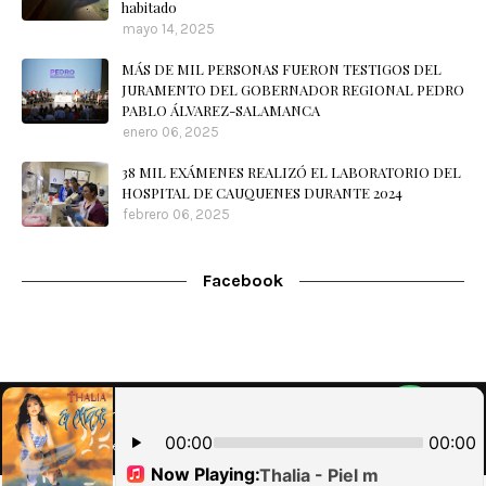
habitado
mayo 14, 2025
MÁS DE MIL PERSONAS FUERON TESTIGOS DEL
JURAMENTO DEL GOBERNADOR REGIONAL PEDRO
PABLO ÁLVAREZ-SALAMANCA
enero 06, 2025
38 MIL EXÁMENES REALIZÓ EL LABORATORIO DEL
HOSPITAL DE CAUQUENES DURANTE 2024
febrero 06, 2025
Facebook
Home
Nuestra Radio
Contacto
WebMail
Designed with
by
Blog
| Implementado por
Brouter SpA
RadioOnline