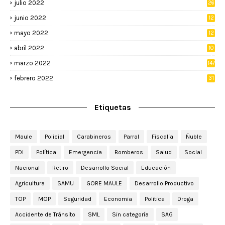
julio 2022
26
junio 2022
12
2
mayo 2022
12
4
abril 2022
10
3
marzo 2022
147
febrero 2022
31
Etiquetas
Maule
Policial
Carabineros
Parral
Fiscalia
Ñuble
PDI
Política
Emergencia
Bomberos
Salud
Social
Nacional
Retiro
Desarrollo Social
Educación
Agricultura
SAMU
GORE MAULE
Desarrollo Productivo
TOP
MOP
Seguridad
Economia
Politica
Droga
Accidente de Tránsito
SML
Sin categoría
SAG