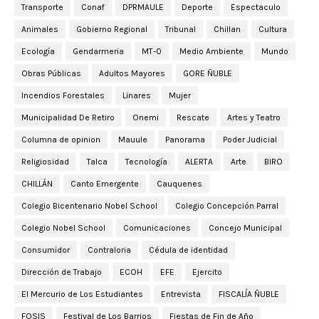
Transporte
Conaf
DPRMAULE
Deporte
Espectaculo
Animales
Gobierno Regional
Tribunal
Chillan
Cultura
Ecología
Gendarmeria
MT-0
Medio Ambiente
Mundo
Obras Públicas
Adultos Mayores
GORE ÑUBLE
Incendios Forestales
Linares
Mujer
Municipalidad De Retiro
Onemi
Rescate
Artes y Teatro
Columna de opinion
Mauule
Panorama
Poder Judicial
Religiosidad
Talca
Tecnología
ALERTA
Arte
BIRO
CHILLÁN
Canto Emergente
Cauquenes
Colegio Bicentenario Nobel School
Colegio Concepción Parral
Colegio Nobel School
Comunicaciones
Concejo Municipal
Consumidor
Contraloria
Cédula de identidad
Dirección de Trabajo
ECOH
EFE
Ejercito
El Mercurio de Los Estudiantes
Entrevista
FISCALÍA ÑUBLE
FOSIS
Festival de Los Barrios
Fiestas de Fin de Año