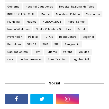
Gobierno
Hospital Cauquenes
Hospital Regional de Talca
INCENDIO FORESTAL
Mauñe
Ministerio Publico
Miselanea
Municipal
Musica
NERUDA 2025
Nobel School
Noelia Villalobos
Noelia Villalobos González
Parral.
Prevención
Pólicial
RUTA 5
Reencuentro
Regional
Remulcao
SENDA
SIAT
SIP
SanIgnacio
Sanidad Animal
TRM
Turismo
Verano
Vialidad
core
delitos sexuales
identificación
registro civil
Social