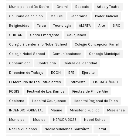
Municipalidad De Retiro
Onemi
Rescate
Artes y Teatro
Columna de opinion
Mauule
Panorama
Poder Judicial
Religiosidad
Talca
Tecnología
ALERTA
Arte
BIRO
CHILLÁN
Canto Emergente
Cauquenes
Colegio Bicentenario Nobel School
Colegio Concepción Parral
Colegio Nobel School
Comunicaciones
Concejo Municipal
Consumidor
Contraloria
Cédula de identidad
Dirección de Trabajo
ECOH
EFE
Ejercito
El Mercurio de Los Estudiantes
Entrevista
FISCALÍA ÑUBLE
FOSIS
Festival de Los Barrios
Fiestas de Fin de Año
Gobierno
Hospital Cauquenes
Hospital Regional de Talca
INCENDIO FORESTAL
Mauñe
Ministerio Publico
Miselanea
Municipal
Musica
NERUDA 2025
Nobel School
Noelia Villalobos
Noelia Villalobos González
Parral.