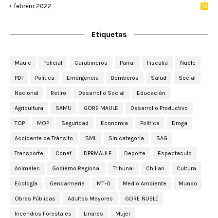
febrero 2022
31
Etiquetas
Maule
Policial
Carabineros
Parral
Fiscalia
Ñuble
PDI
Política
Emergencia
Bomberos
Salud
Social
Nacional
Retiro
Desarrollo Social
Educación
Agricultura
SAMU
GORE MAULE
Desarrollo Productivo
TOP
MOP
Seguridad
Economia
Politica
Droga
Accidente de Tránsito
SML
Sin categoría
SAG
Transporte
Conaf
DPRMAULE
Deporte
Espectaculo
Animales
Gobierno Regional
Tribunal
Chillan
Cultura
Ecología
Gendarmeria
MT-0
Medio Ambiente
Mundo
Obras Públicas
Adultos Mayores
GORE ÑUBLE
Incendios Forestales
Linares
Mujer