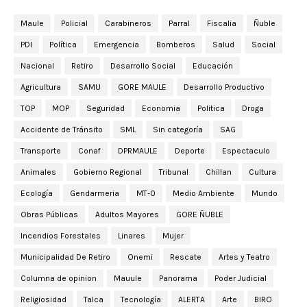
Maule
Policial
Carabineros
Parral
Fiscalia
Ñuble
PDI
Política
Emergencia
Bomberos
Salud
Social
Nacional
Retiro
Desarrollo Social
Educación
Agricultura
SAMU
GORE MAULE
Desarrollo Productivo
TOP
MOP
Seguridad
Economia
Politica
Droga
Accidente de Tránsito
SML
Sin categoría
SAG
Transporte
Conaf
DPRMAULE
Deporte
Espectaculo
Animales
Gobierno Regional
Tribunal
Chillan
Cultura
Ecología
Gendarmeria
MT-0
Medio Ambiente
Mundo
Obras Públicas
Adultos Mayores
GORE ÑUBLE
Incendios Forestales
Linares
Mujer
Municipalidad De Retiro
Onemi
Rescate
Artes y Teatro
Columna de opinion
Mauule
Panorama
Poder Judicial
Religiosidad
Talca
Tecnología
ALERTA
Arte
BIRO