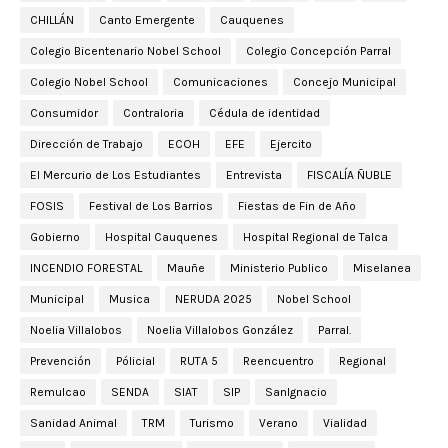
CHILLÁN
Canto Emergente
Cauquenes
Colegio Bicentenario Nobel School
Colegio Concepción Parral
Colegio Nobel School
Comunicaciones
Concejo Municipal
Consumidor
Contraloria
Cédula de identidad
Dirección de Trabajo
ECOH
EFE
Ejercito
El Mercurio de Los Estudiantes
Entrevista
FISCALÍA ÑUBLE
FOSIS
Festival de Los Barrios
Fiestas de Fin de Año
Gobierno
Hospital Cauquenes
Hospital Regional de Talca
INCENDIO FORESTAL
Mauñe
Ministerio Publico
Miselanea
Municipal
Musica
NERUDA 2025
Nobel School
Noelia Villalobos
Noelia Villalobos González
Parral.
Prevención
Pólicial
RUTA 5
Reencuentro
Regional
Remulcao
SENDA
SIAT
SIP
SanIgnacio
Sanidad Animal
TRM
Turismo
Verano
Vialidad