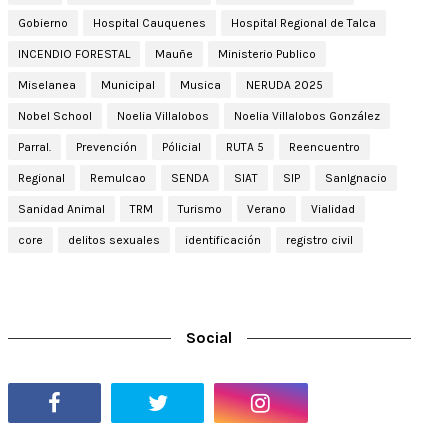
Gobierno
Hospital Cauquenes
Hospital Regional de Talca
INCENDIO FORESTAL
Mauñe
Ministerio Publico
Miselanea
Municipal
Musica
NERUDA 2025
Nobel School
Noelia Villalobos
Noelia Villalobos González
Parral.
Prevención
Pólicial
RUTA 5
Reencuentro
Regional
Remulcao
SENDA
SIAT
SIP
SanIgnacio
Sanidad Animal
TRM
Turismo
Verano
Vialidad
core
delitos sexuales
identificación
registro civil
Social