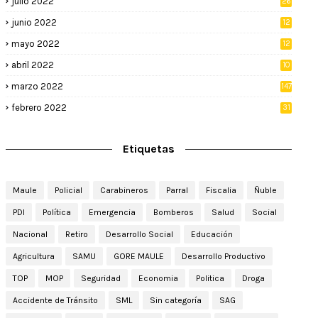
julio 2022
26
junio 2022
12
2
mayo 2022
12
4
abril 2022
10
3
marzo 2022
147
febrero 2022
31
Etiquetas
Maule
Policial
Carabineros
Parral
Fiscalia
Ñuble
PDI
Política
Emergencia
Bomberos
Salud
Social
Nacional
Retiro
Desarrollo Social
Educación
Agricultura
SAMU
GORE MAULE
Desarrollo Productivo
TOP
MOP
Seguridad
Economia
Politica
Droga
Accidente de Tránsito
SML
Sin categoría
SAG