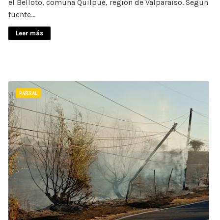
el Belloto, comuna Quilpué, región de Valparaíso. Según
fuente…
Leer más
PARRAL