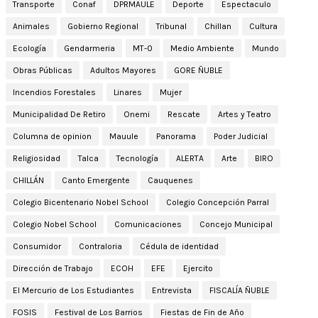
Transporte
Conaf
DPRMAULE
Deporte
Espectaculo
Animales
Gobierno Regional
Tribunal
Chillan
Cultura
Ecología
Gendarmeria
MT-0
Medio Ambiente
Mundo
Obras Públicas
Adultos Mayores
GORE ÑUBLE
Incendios Forestales
Linares
Mujer
Municipalidad De Retiro
Onemi
Rescate
Artes y Teatro
Columna de opinion
Mauule
Panorama
Poder Judicial
Religiosidad
Talca
Tecnología
ALERTA
Arte
BIRO
CHILLÁN
Canto Emergente
Cauquenes
Colegio Bicentenario Nobel School
Colegio Concepción Parral
Colegio Nobel School
Comunicaciones
Concejo Municipal
Consumidor
Contraloria
Cédula de identidad
Dirección de Trabajo
ECOH
EFE
Ejercito
El Mercurio de Los Estudiantes
Entrevista
FISCALÍA ÑUBLE
FOSIS
Festival de Los Barrios
Fiestas de Fin de Año