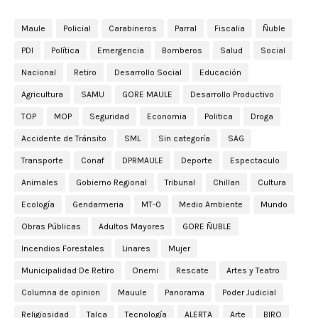
Maule
Policial
Carabineros
Parral
Fiscalia
Ñuble
PDI
Política
Emergencia
Bomberos
Salud
Social
Nacional
Retiro
Desarrollo Social
Educación
Agricultura
SAMU
GORE MAULE
Desarrollo Productivo
TOP
MOP
Seguridad
Economia
Politica
Droga
Accidente de Tránsito
SML
Sin categoría
SAG
Transporte
Conaf
DPRMAULE
Deporte
Espectaculo
Animales
Gobierno Regional
Tribunal
Chillan
Cultura
Ecología
Gendarmeria
MT-0
Medio Ambiente
Mundo
Obras Públicas
Adultos Mayores
GORE ÑUBLE
Incendios Forestales
Linares
Mujer
Municipalidad De Retiro
Onemi
Rescate
Artes y Teatro
Columna de opinion
Mauule
Panorama
Poder Judicial
Religiosidad
Talca
Tecnología
ALERTA
Arte
BIRO