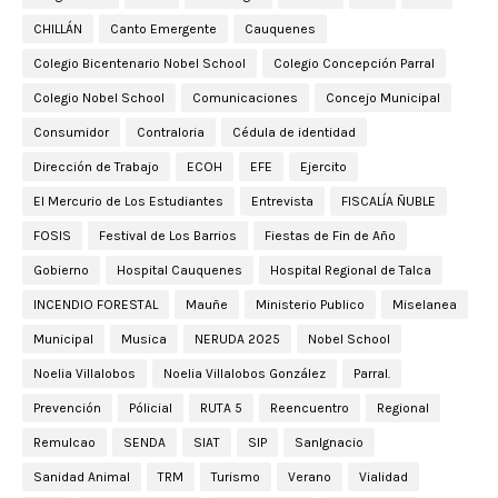
CHILLÁN
Canto Emergente
Cauquenes
Colegio Bicentenario Nobel School
Colegio Concepción Parral
Colegio Nobel School
Comunicaciones
Concejo Municipal
Consumidor
Contraloria
Cédula de identidad
Dirección de Trabajo
ECOH
EFE
Ejercito
El Mercurio de Los Estudiantes
Entrevista
FISCALÍA ÑUBLE
FOSIS
Festival de Los Barrios
Fiestas de Fin de Año
Gobierno
Hospital Cauquenes
Hospital Regional de Talca
INCENDIO FORESTAL
Mauñe
Ministerio Publico
Miselanea
Municipal
Musica
NERUDA 2025
Nobel School
Noelia Villalobos
Noelia Villalobos González
Parral.
Prevención
Pólicial
RUTA 5
Reencuentro
Regional
Remulcao
SENDA
SIAT
SIP
SanIgnacio
Sanidad Animal
TRM
Turismo
Verano
Vialidad