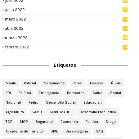
julio 2022
26
junio 2022
12
2
mayo 2022
12
4
abril 2022
10
3
marzo 2022
147
febrero 2022
31
Etiquetas
Maule
Policial
Carabineros
Parral
Fiscalia
Ñuble
PDI
Política
Emergencia
Bomberos
Salud
Social
Nacional
Retiro
Desarrollo Social
Educación
Agricultura
SAMU
GORE MAULE
Desarrollo Productivo
TOP
MOP
Seguridad
Economia
Politica
Droga
Accidente de Tránsito
SML
Sin categoría
SAG