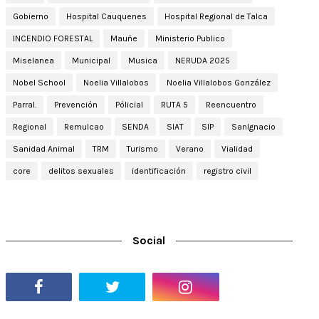
Gobierno
Hospital Cauquenes
Hospital Regional de Talca
INCENDIO FORESTAL
Mauñe
Ministerio Publico
Miselanea
Municipal
Musica
NERUDA 2025
Nobel School
Noelia Villalobos
Noelia Villalobos González
Parral.
Prevención
Pólicial
RUTA 5
Reencuentro
Regional
Remulcao
SENDA
SIAT
SIP
SanIgnacio
Sanidad Animal
TRM
Turismo
Verano
Vialidad
core
delitos sexuales
identificación
registro civil
Social