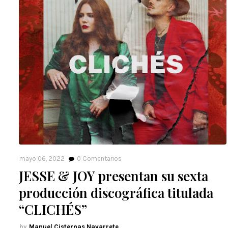
mayo 06, 2022
0
Comentarios
JESSE & JOY presentan su sexta
producción discográfica titulada
“CLICHÉS”
Manuel Cisternas Navarrete