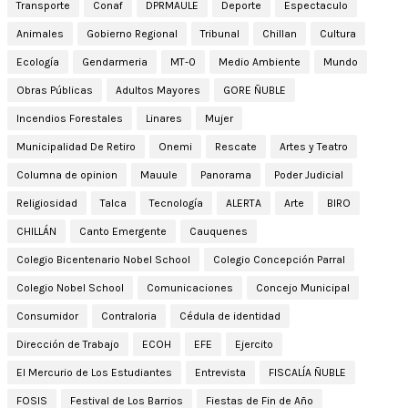
Transporte
Conaf
DPRMAULE
Deporte
Espectaculo
Animales
Gobierno Regional
Tribunal
Chillan
Cultura
Ecología
Gendarmeria
MT-0
Medio Ambiente
Mundo
Obras Públicas
Adultos Mayores
GORE ÑUBLE
Incendios Forestales
Linares
Mujer
Municipalidad De Retiro
Onemi
Rescate
Artes y Teatro
Columna de opinion
Mauule
Panorama
Poder Judicial
Religiosidad
Talca
Tecnología
ALERTA
Arte
BIRO
CHILLÁN
Canto Emergente
Cauquenes
Colegio Bicentenario Nobel School
Colegio Concepción Parral
Colegio Nobel School
Comunicaciones
Concejo Municipal
Consumidor
Contraloria
Cédula de identidad
Dirección de Trabajo
ECOH
EFE
Ejercito
El Mercurio de Los Estudiantes
Entrevista
FISCALÍA ÑUBLE
FOSIS
Festival de Los Barrios
Fiestas de Fin de Año