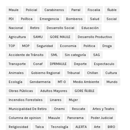
Maule
Policial
Carabineros
Parral
Fiscalia
Ñuble
PDI
Política
Emergencia
Bomberos
Salud
Social
Nacional
Retiro
Desarrollo Social
Educación
Agricultura
SAMU
GORE MAULE
Desarrollo Productivo
TOP
MOP
Seguridad
Economia
Politica
Droga
Accidente de Tránsito
SML
Sin categoría
SAG
Transporte
Conaf
DPRMAULE
Deporte
Espectaculo
Animales
Gobierno Regional
Tribunal
Chillan
Cultura
Ecología
Gendarmeria
MT-0
Medio Ambiente
Mundo
Obras Públicas
Adultos Mayores
GORE ÑUBLE
Incendios Forestales
Linares
Mujer
Municipalidad De Retiro
Onemi
Rescate
Artes y Teatro
Columna de opinion
Mauule
Panorama
Poder Judicial
Religiosidad
Talca
Tecnología
ALERTA
Arte
BIRO