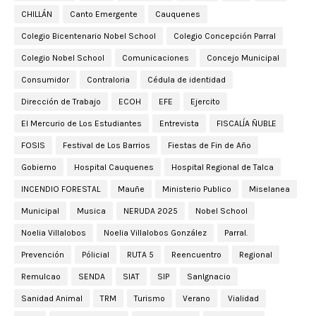
CHILLÁN
Canto Emergente
Cauquenes
Colegio Bicentenario Nobel School
Colegio Concepción Parral
Colegio Nobel School
Comunicaciones
Concejo Municipal
Consumidor
Contraloria
Cédula de identidad
Dirección de Trabajo
ECOH
EFE
Ejercito
El Mercurio de Los Estudiantes
Entrevista
FISCALÍA ÑUBLE
FOSIS
Festival de Los Barrios
Fiestas de Fin de Año
Gobierno
Hospital Cauquenes
Hospital Regional de Talca
INCENDIO FORESTAL
Mauñe
Ministerio Publico
Miselanea
Municipal
Musica
NERUDA 2025
Nobel School
Noelia Villalobos
Noelia Villalobos González
Parral.
Prevención
Pólicial
RUTA 5
Reencuentro
Regional
Remulcao
SENDA
SIAT
SIP
SanIgnacio
Sanidad Animal
TRM
Turismo
Verano
Vialidad