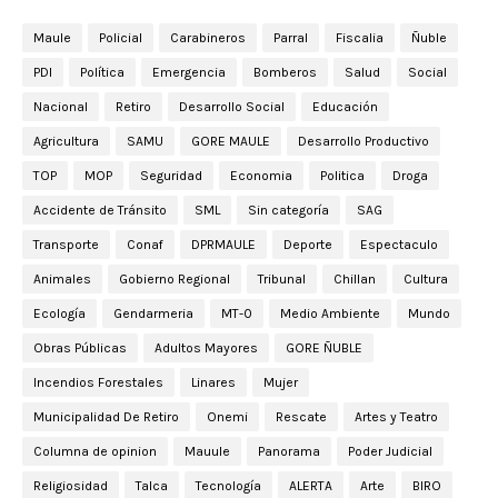
Maule
Policial
Carabineros
Parral
Fiscalia
Ñuble
PDI
Política
Emergencia
Bomberos
Salud
Social
Nacional
Retiro
Desarrollo Social
Educación
Agricultura
SAMU
GORE MAULE
Desarrollo Productivo
TOP
MOP
Seguridad
Economia
Politica
Droga
Accidente de Tránsito
SML
Sin categoría
SAG
Transporte
Conaf
DPRMAULE
Deporte
Espectaculo
Animales
Gobierno Regional
Tribunal
Chillan
Cultura
Ecología
Gendarmeria
MT-0
Medio Ambiente
Mundo
Obras Públicas
Adultos Mayores
GORE ÑUBLE
Incendios Forestales
Linares
Mujer
Municipalidad De Retiro
Onemi
Rescate
Artes y Teatro
Columna de opinion
Mauule
Panorama
Poder Judicial
Religiosidad
Talca
Tecnología
ALERTA
Arte
BIRO