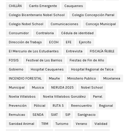
CHILLÁN
Canto Emergente
Cauquenes
Colegio Bicentenario Nobel School
Colegio Concepción Parral
Colegio Nobel School
Comunicaciones
Concejo Municipal
Consumidor
Contraloria
Cédula de identidad
Dirección de Trabajo
ECOH
EFE
Ejercito
El Mercurio de Los Estudiantes
Entrevista
FISCALÍA ÑUBLE
FOSIS
Festival de Los Barrios
Fiestas de Fin de Año
Gobierno
Hospital Cauquenes
Hospital Regional de Talca
INCENDIO FORESTAL
Mauñe
Ministerio Publico
Miselanea
Municipal
Musica
NERUDA 2025
Nobel School
Noelia Villalobos
Noelia Villalobos González
Parral.
Prevención
Pólicial
RUTA 5
Reencuentro
Regional
Remulcao
SENDA
SIAT
SIP
SanIgnacio
Sanidad Animal
TRM
Turismo
Verano
Vialidad