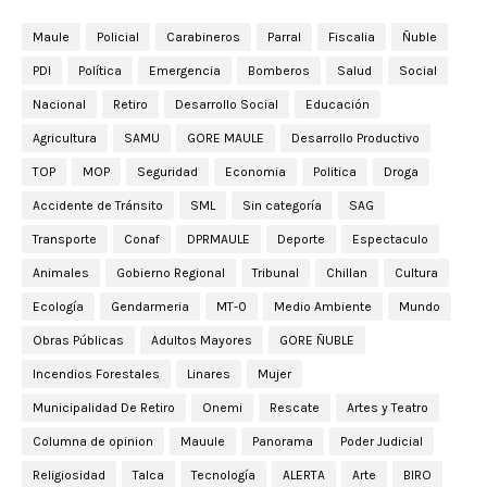
Maule
Policial
Carabineros
Parral
Fiscalia
Ñuble
PDI
Política
Emergencia
Bomberos
Salud
Social
Nacional
Retiro
Desarrollo Social
Educación
Agricultura
SAMU
GORE MAULE
Desarrollo Productivo
TOP
MOP
Seguridad
Economia
Politica
Droga
Accidente de Tránsito
SML
Sin categoría
SAG
Transporte
Conaf
DPRMAULE
Deporte
Espectaculo
Animales
Gobierno Regional
Tribunal
Chillan
Cultura
Ecología
Gendarmeria
MT-0
Medio Ambiente
Mundo
Obras Públicas
Adultos Mayores
GORE ÑUBLE
Incendios Forestales
Linares
Mujer
Municipalidad De Retiro
Onemi
Rescate
Artes y Teatro
Columna de opinion
Mauule
Panorama
Poder Judicial
Religiosidad
Talca
Tecnología
ALERTA
Arte
BIRO