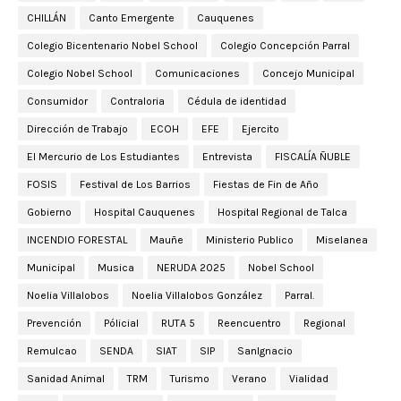
CHILLÁN
Canto Emergente
Cauquenes
Colegio Bicentenario Nobel School
Colegio Concepción Parral
Colegio Nobel School
Comunicaciones
Concejo Municipal
Consumidor
Contraloria
Cédula de identidad
Dirección de Trabajo
ECOH
EFE
Ejercito
El Mercurio de Los Estudiantes
Entrevista
FISCALÍA ÑUBLE
FOSIS
Festival de Los Barrios
Fiestas de Fin de Año
Gobierno
Hospital Cauquenes
Hospital Regional de Talca
INCENDIO FORESTAL
Mauñe
Ministerio Publico
Miselanea
Municipal
Musica
NERUDA 2025
Nobel School
Noelia Villalobos
Noelia Villalobos González
Parral.
Prevención
Pólicial
RUTA 5
Reencuentro
Regional
Remulcao
SENDA
SIAT
SIP
SanIgnacio
Sanidad Animal
TRM
Turismo
Verano
Vialidad