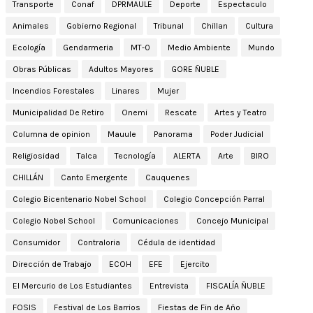
Transporte
Conaf
DPRMAULE
Deporte
Espectaculo
Animales
Gobierno Regional
Tribunal
Chillan
Cultura
Ecología
Gendarmeria
MT-0
Medio Ambiente
Mundo
Obras Públicas
Adultos Mayores
GORE ÑUBLE
Incendios Forestales
Linares
Mujer
Municipalidad De Retiro
Onemi
Rescate
Artes y Teatro
Columna de opinion
Mauule
Panorama
Poder Judicial
Religiosidad
Talca
Tecnología
ALERTA
Arte
BIRO
CHILLÁN
Canto Emergente
Cauquenes
Colegio Bicentenario Nobel School
Colegio Concepción Parral
Colegio Nobel School
Comunicaciones
Concejo Municipal
Consumidor
Contraloria
Cédula de identidad
Dirección de Trabajo
ECOH
EFE
Ejercito
El Mercurio de Los Estudiantes
Entrevista
FISCALÍA ÑUBLE
FOSIS
Festival de Los Barrios
Fiestas de Fin de Año