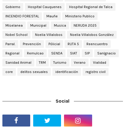
Gobierno
Hospital Cauquenes
Hospital Regional de Talca
INCENDIO FORESTAL
Mauñe
Ministerio Publico
Miselanea
Municipal
Musica
NERUDA 2025
Nobel School
Noelia Villalobos
Noelia Villalobos González
Parral.
Prevención
Pólicial
RUTA 5
Reencuentro
Regional
Remulcao
SENDA
SIAT
SIP
SanIgnacio
Sanidad Animal
TRM
Turismo
Verano
Vialidad
core
delitos sexuales
identificación
registro civil
Social