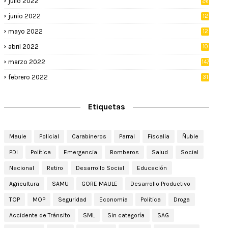
julio 2022
26
junio 2022
12
2
mayo 2022
12
4
abril 2022
10
3
marzo 2022
147
febrero 2022
31
Etiquetas
Maule
Policial
Carabineros
Parral
Fiscalia
Ñuble
PDI
Política
Emergencia
Bomberos
Salud
Social
Nacional
Retiro
Desarrollo Social
Educación
Agricultura
SAMU
GORE MAULE
Desarrollo Productivo
TOP
MOP
Seguridad
Economia
Politica
Droga
Accidente de Tránsito
SML
Sin categoría
SAG