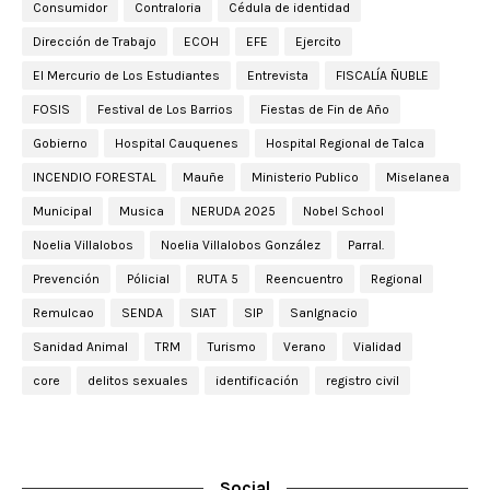
Consumidor
Contraloria
Cédula de identidad
Dirección de Trabajo
ECOH
EFE
Ejercito
El Mercurio de Los Estudiantes
Entrevista
FISCALÍA ÑUBLE
FOSIS
Festival de Los Barrios
Fiestas de Fin de Año
Gobierno
Hospital Cauquenes
Hospital Regional de Talca
INCENDIO FORESTAL
Mauñe
Ministerio Publico
Miselanea
Municipal
Musica
NERUDA 2025
Nobel School
Noelia Villalobos
Noelia Villalobos González
Parral.
Prevención
Pólicial
RUTA 5
Reencuentro
Regional
Remulcao
SENDA
SIAT
SIP
SanIgnacio
Sanidad Animal
TRM
Turismo
Verano
Vialidad
core
delitos sexuales
identificación
registro civil
Social