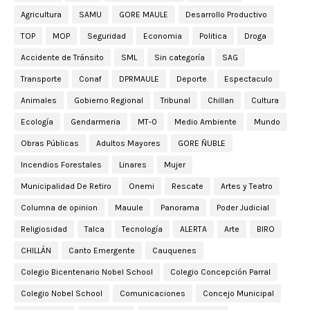
Agricultura
SAMU
GORE MAULE
Desarrollo Productivo
TOP
MOP
Seguridad
Economia
Politica
Droga
Accidente de Tránsito
SML
Sin categoría
SAG
Transporte
Conaf
DPRMAULE
Deporte
Espectaculo
Animales
Gobierno Regional
Tribunal
Chillan
Cultura
Ecología
Gendarmeria
MT-0
Medio Ambiente
Mundo
Obras Públicas
Adultos Mayores
GORE ÑUBLE
Incendios Forestales
Linares
Mujer
Municipalidad De Retiro
Onemi
Rescate
Artes y Teatro
Columna de opinion
Mauule
Panorama
Poder Judicial
Religiosidad
Talca
Tecnología
ALERTA
Arte
BIRO
CHILLÁN
Canto Emergente
Cauquenes
Colegio Bicentenario Nobel School
Colegio Concepción Parral
Colegio Nobel School
Comunicaciones
Concejo Municipal