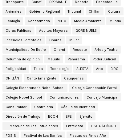
Transporte
Conaf
DPRMAULE
Deporte
Espectaculo
Animales
Gobierno Regional
Tribunal
Chillan
Cultura
Ecología
Gendarmeria
MT-0
Medio Ambiente
Mundo
Obras Públicas
Adultos Mayores
GORE ÑUBLE
Incendios Forestales
Linares
Mujer
Municipalidad De Retiro
Onemi
Rescate
Artes y Teatro
Columna de opinion
Mauule
Panorama
Poder Judicial
Religiosidad
Talca
Tecnología
ALERTA
Arte
BIRO
CHILLÁN
Canto Emergente
Cauquenes
Colegio Bicentenario Nobel School
Colegio Concepción Parral
Colegio Nobel School
Comunicaciones
Concejo Municipal
Consumidor
Contraloria
Cédula de identidad
Dirección de Trabajo
ECOH
EFE
Ejercito
El Mercurio de Los Estudiantes
Entrevista
FISCALÍA ÑUBLE
FOSIS
Festival de Los Barrios
Fiestas de Fin de Año