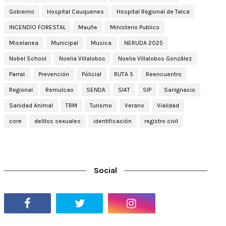
Gobierno
Hospital Cauquenes
Hospital Regional de Talca
INCENDIO FORESTAL
Mauñe
Ministerio Publico
Miselanea
Municipal
Musica
NERUDA 2025
Nobel School
Noelia Villalobos
Noelia Villalobos González
Parral.
Prevención
Pólicial
RUTA 5
Reencuentro
Regional
Remulcao
SENDA
SIAT
SIP
SanIgnacio
Sanidad Animal
TRM
Turismo
Verano
Vialidad
core
delitos sexuales
identificación
registro civil
Social