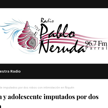
estra Radio
te imputados por dos robos con intimidación en Ñiquén
n y adolescente imputados por dos
n