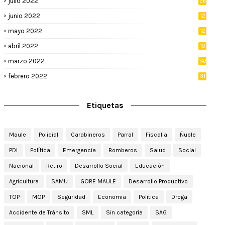
julio 2022
26
junio 2022
12
2
mayo 2022
12
4
abril 2022
10
3
marzo 2022
147
febrero 2022
31
Etiquetas
Maule
Policial
Carabineros
Parral
Fiscalia
Ñuble
PDI
Política
Emergencia
Bomberos
Salud
Social
Nacional
Retiro
Desarrollo Social
Educación
Agricultura
SAMU
GORE MAULE
Desarrollo Productivo
TOP
MOP
Seguridad
Economia
Politica
Droga
Accidente de Tránsito
SML
Sin categoría
SAG