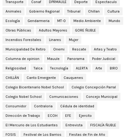
Transporte
Conaf
DPRMAULE
Deporte
Espectaculo
Animales
Gobierno Regional
Tribunal
Chillan
Cultura
Ecología
Gendarmeria
MT-0
Medio Ambiente
Mundo
Obras Públicas
Adultos Mayores
GORE ÑUBLE
Incendios Forestales
Linares
Mujer
Municipalidad De Retiro
Onemi
Rescate
Artes y Teatro
Columna de opinion
Mauule
Panorama
Poder Judicial
Religiosidad
Talca
Tecnología
ALERTA
Arte
BIRO
CHILLÁN
Canto Emergente
Cauquenes
Colegio Bicentenario Nobel School
Colegio Concepción Parral
Colegio Nobel School
Comunicaciones
Concejo Municipal
Consumidor
Contraloria
Cédula de identidad
Dirección de Trabajo
ECOH
EFE
Ejercito
El Mercurio de Los Estudiantes
Entrevista
FISCALÍA ÑUBLE
FOSIS
Festival de Los Barrios
Fiestas de Fin de Año