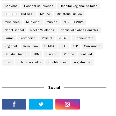
Gobierno
Hospital Cauquenes
Hospital Regional de Talca
INCENDIO FORESTAL
Mauñe
Ministerio Publico
Miselanea
Municipal
Musica
NERUDA 2025
Nobel School
Noelia Villalobos
Noelia Villalobos González
Parral.
Prevención
Pólicial
RUTA 5
Reencuentro
Regional
Remulcao
SENDA
SIAT
SIP
SanIgnacio
Sanidad Animal
TRM
Turismo
Verano
Vialidad
core
delitos sexuales
identificación
registro civil
Social