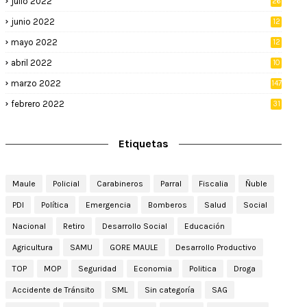
julio 2022
26
junio 2022
12
2
mayo 2022
12
4
abril 2022
10
3
marzo 2022
147
febrero 2022
31
Etiquetas
Maule
Policial
Carabineros
Parral
Fiscalia
Ñuble
PDI
Política
Emergencia
Bomberos
Salud
Social
Nacional
Retiro
Desarrollo Social
Educación
Agricultura
SAMU
GORE MAULE
Desarrollo Productivo
TOP
MOP
Seguridad
Economia
Politica
Droga
Accidente de Tránsito
SML
Sin categoría
SAG