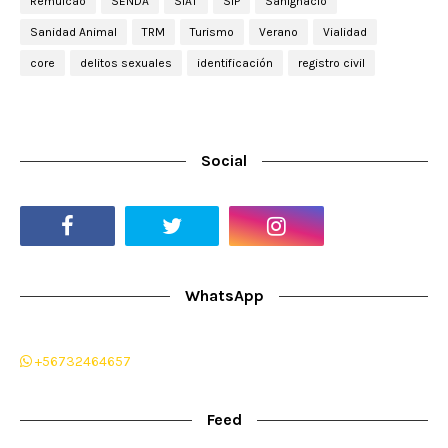
Remulcao
SENDA
SIAT
SIP
SanIgnacio
Sanidad Animal
TRM
Turismo
Verano
Vialidad
core
delitos sexuales
identificación
registro civil
Social
WhatsApp
+56732464657
Feed