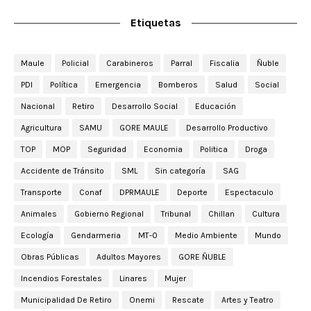
Etiquetas
Maule
Policial
Carabineros
Parral
Fiscalia
Ñuble
PDI
Política
Emergencia
Bomberos
Salud
Social
Nacional
Retiro
Desarrollo Social
Educación
Agricultura
SAMU
GORE MAULE
Desarrollo Productivo
TOP
MOP
Seguridad
Economia
Politica
Droga
Accidente de Tránsito
SML
Sin categoría
SAG
Transporte
Conaf
DPRMAULE
Deporte
Espectaculo
Animales
Gobierno Regional
Tribunal
Chillan
Cultura
Ecología
Gendarmeria
MT-0
Medio Ambiente
Mundo
Obras Públicas
Adultos Mayores
GORE ÑUBLE
Incendios Forestales
Linares
Mujer
Municipalidad De Retiro
Onemi
Rescate
Artes y Teatro