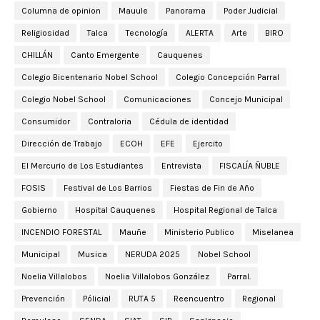
Columna de opinion
Mauule
Panorama
Poder Judicial
Religiosidad
Talca
Tecnología
ALERTA
Arte
BIRO
CHILLÁN
Canto Emergente
Cauquenes
Colegio Bicentenario Nobel School
Colegio Concepción Parral
Colegio Nobel School
Comunicaciones
Concejo Municipal
Consumidor
Contraloria
Cédula de identidad
Dirección de Trabajo
ECOH
EFE
Ejercito
El Mercurio de Los Estudiantes
Entrevista
FISCALÍA ÑUBLE
FOSIS
Festival de Los Barrios
Fiestas de Fin de Año
Gobierno
Hospital Cauquenes
Hospital Regional de Talca
INCENDIO FORESTAL
Mauñe
Ministerio Publico
Miselanea
Municipal
Musica
NERUDA 2025
Nobel School
Noelia Villalobos
Noelia Villalobos González
Parral.
Prevención
Pólicial
RUTA 5
Reencuentro
Regional