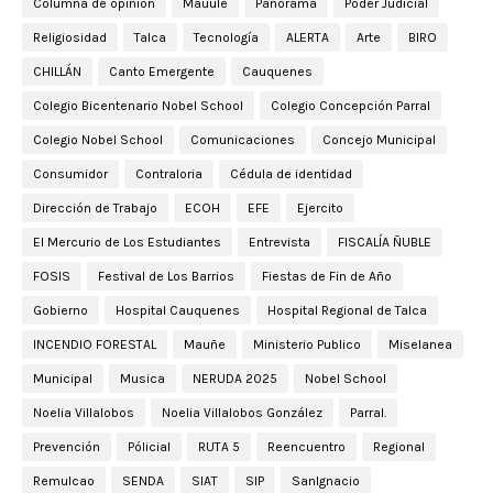
Columna de opinion
Mauule
Panorama
Poder Judicial
Religiosidad
Talca
Tecnología
ALERTA
Arte
BIRO
CHILLÁN
Canto Emergente
Cauquenes
Colegio Bicentenario Nobel School
Colegio Concepción Parral
Colegio Nobel School
Comunicaciones
Concejo Municipal
Consumidor
Contraloria
Cédula de identidad
Dirección de Trabajo
ECOH
EFE
Ejercito
El Mercurio de Los Estudiantes
Entrevista
FISCALÍA ÑUBLE
FOSIS
Festival de Los Barrios
Fiestas de Fin de Año
Gobierno
Hospital Cauquenes
Hospital Regional de Talca
INCENDIO FORESTAL
Mauñe
Ministerio Publico
Miselanea
Municipal
Musica
NERUDA 2025
Nobel School
Noelia Villalobos
Noelia Villalobos González
Parral.
Prevención
Pólicial
RUTA 5
Reencuentro
Regional
Remulcao
SENDA
SIAT
SIP
SanIgnacio