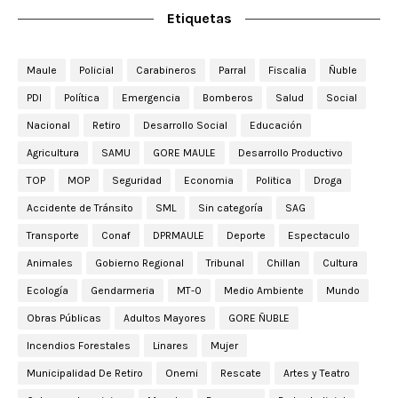
Etiquetas
Maule
Policial
Carabineros
Parral
Fiscalia
Ñuble
PDI
Política
Emergencia
Bomberos
Salud
Social
Nacional
Retiro
Desarrollo Social
Educación
Agricultura
SAMU
GORE MAULE
Desarrollo Productivo
TOP
MOP
Seguridad
Economia
Politica
Droga
Accidente de Tránsito
SML
Sin categoría
SAG
Transporte
Conaf
DPRMAULE
Deporte
Espectaculo
Animales
Gobierno Regional
Tribunal
Chillan
Cultura
Ecología
Gendarmeria
MT-0
Medio Ambiente
Mundo
Obras Públicas
Adultos Mayores
GORE ÑUBLE
Incendios Forestales
Linares
Mujer
Municipalidad De Retiro
Onemi
Rescate
Artes y Teatro