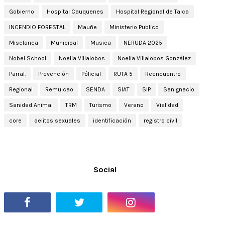
Gobierno
Hospital Cauquenes
Hospital Regional de Talca
INCENDIO FORESTAL
Mauñe
Ministerio Publico
Miselanea
Municipal
Musica
NERUDA 2025
Nobel School
Noelia Villalobos
Noelia Villalobos González
Parral.
Prevención
Pólicial
RUTA 5
Reencuentro
Regional
Remulcao
SENDA
SIAT
SIP
SanIgnacio
Sanidad Animal
TRM
Turismo
Verano
Vialidad
core
delitos sexuales
identificación
registro civil
Social