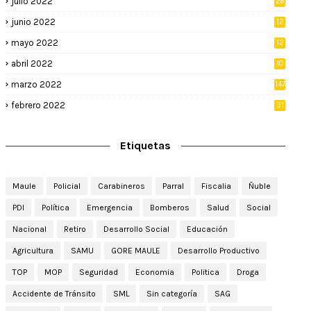
julio 2022
26
junio 2022
12
2
mayo 2022
12
4
abril 2022
10
3
marzo 2022
147
febrero 2022
31
Etiquetas
Maule
Policial
Carabineros
Parral
Fiscalia
Ñuble
PDI
Política
Emergencia
Bomberos
Salud
Social
Nacional
Retiro
Desarrollo Social
Educación
Agricultura
SAMU
GORE MAULE
Desarrollo Productivo
TOP
MOP
Seguridad
Economia
Politica
Droga
Accidente de Tránsito
SML
Sin categoría
SAG