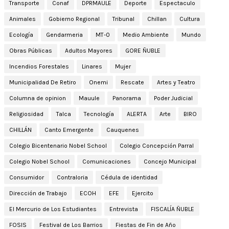
Transporte
Conaf
DPRMAULE
Deporte
Espectaculo
Animales
Gobierno Regional
Tribunal
Chillan
Cultura
Ecología
Gendarmeria
MT-0
Medio Ambiente
Mundo
Obras Públicas
Adultos Mayores
GORE ÑUBLE
Incendios Forestales
Linares
Mujer
Municipalidad De Retiro
Onemi
Rescate
Artes y Teatro
Columna de opinion
Mauule
Panorama
Poder Judicial
Religiosidad
Talca
Tecnología
ALERTA
Arte
BIRO
CHILLÁN
Canto Emergente
Cauquenes
Colegio Bicentenario Nobel School
Colegio Concepción Parral
Colegio Nobel School
Comunicaciones
Concejo Municipal
Consumidor
Contraloria
Cédula de identidad
Dirección de Trabajo
ECOH
EFE
Ejercito
El Mercurio de Los Estudiantes
Entrevista
FISCALÍA ÑUBLE
FOSIS
Festival de Los Barrios
Fiestas de Fin de Año