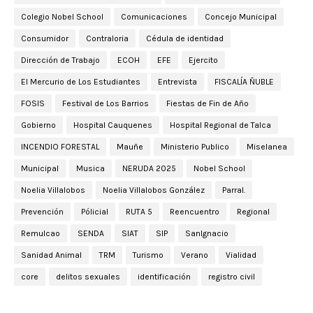
Colegio Nobel School
Comunicaciones
Concejo Municipal
Consumidor
Contraloria
Cédula de identidad
Dirección de Trabajo
ECOH
EFE
Ejercito
El Mercurio de Los Estudiantes
Entrevista
FISCALÍA ÑUBLE
FOSIS
Festival de Los Barrios
Fiestas de Fin de Año
Gobierno
Hospital Cauquenes
Hospital Regional de Talca
INCENDIO FORESTAL
Mauñe
Ministerio Publico
Miselanea
Municipal
Musica
NERUDA 2025
Nobel School
Noelia Villalobos
Noelia Villalobos González
Parral.
Prevención
Pólicial
RUTA 5
Reencuentro
Regional
Remulcao
SENDA
SIAT
SIP
SanIgnacio
Sanidad Animal
TRM
Turismo
Verano
Vialidad
core
delitos sexuales
identificación
registro civil