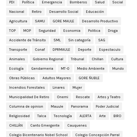
PDI
Política
Emergencia
Bomberos
Salud
Social
Nacional
Retiro
Desarrollo Social
Educación
Agricultura
SAMU
GORE MAULE
Desarrollo Productivo
TOP
MOP
Seguridad
Economia
Politica
Droga
Accidente de Tránsito
SML
Sin categoría
SAG
Transporte
Conaf
DPRMAULE
Deporte
Espectaculo
Animales
Gobierno Regional
Tribunal
Chillan
Cultura
Ecología
Gendarmeria
MT-0
Medio Ambiente
Mundo
Obras Públicas
Adultos Mayores
GORE ÑUBLE
Incendios Forestales
Linares
Mujer
Municipalidad De Retiro
Onemi
Rescate
Artes y Teatro
Columna de opinion
Mauule
Panorama
Poder Judicial
Religiosidad
Talca
Tecnología
ALERTA
Arte
BIRO
CHILLÁN
Canto Emergente
Cauquenes
Colegio Bicentenario Nobel School
Colegio Concepción Parral