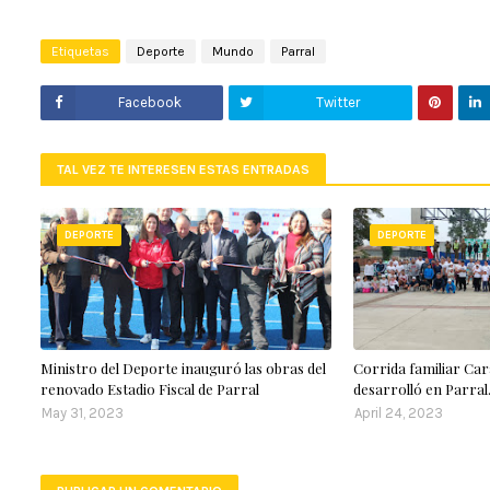
Etiquetas
Deporte
Mundo
Parral
Facebook
Twitter
TAL VEZ TE INTERESEN ESTAS ENTRADAS
DEPORTE
DEPORTE
Ministro del Deporte inauguró las obras del
Corrida familiar Car
renovado Estadio Fiscal de Parral
desarrolló en Parral
May 31, 2023
April 24, 2023