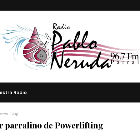
estra Radio
owerlifting
r parralino de Powerlifting