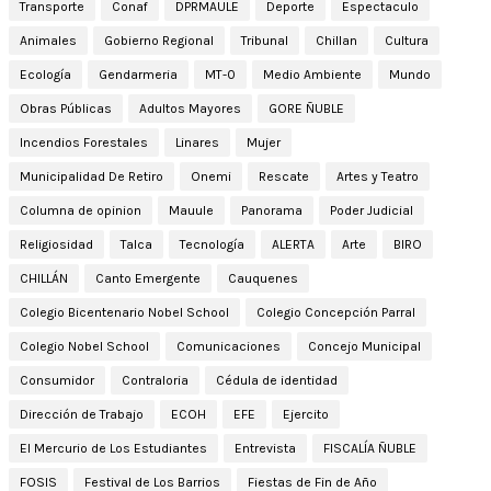
Transporte
Conaf
DPRMAULE
Deporte
Espectaculo
Animales
Gobierno Regional
Tribunal
Chillan
Cultura
Ecología
Gendarmeria
MT-0
Medio Ambiente
Mundo
Obras Públicas
Adultos Mayores
GORE ÑUBLE
Incendios Forestales
Linares
Mujer
Municipalidad De Retiro
Onemi
Rescate
Artes y Teatro
Columna de opinion
Mauule
Panorama
Poder Judicial
Religiosidad
Talca
Tecnología
ALERTA
Arte
BIRO
CHILLÁN
Canto Emergente
Cauquenes
Colegio Bicentenario Nobel School
Colegio Concepción Parral
Colegio Nobel School
Comunicaciones
Concejo Municipal
Consumidor
Contraloria
Cédula de identidad
Dirección de Trabajo
ECOH
EFE
Ejercito
El Mercurio de Los Estudiantes
Entrevista
FISCALÍA ÑUBLE
FOSIS
Festival de Los Barrios
Fiestas de Fin de Año