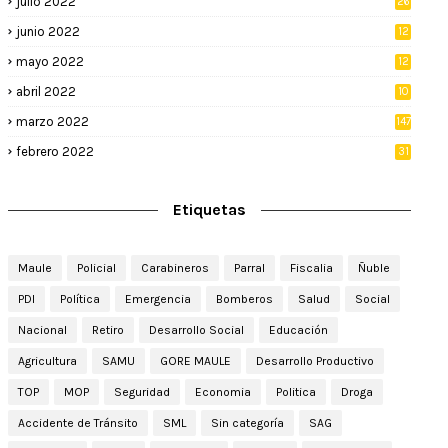
julio 2022
26
junio 2022
12
2
mayo 2022
12
4
abril 2022
10
3
marzo 2022
147
febrero 2022
31
Etiquetas
Maule
Policial
Carabineros
Parral
Fiscalia
Ñuble
PDI
Política
Emergencia
Bomberos
Salud
Social
Nacional
Retiro
Desarrollo Social
Educación
Agricultura
SAMU
GORE MAULE
Desarrollo Productivo
TOP
MOP
Seguridad
Economia
Politica
Droga
Accidente de Tránsito
SML
Sin categoría
SAG