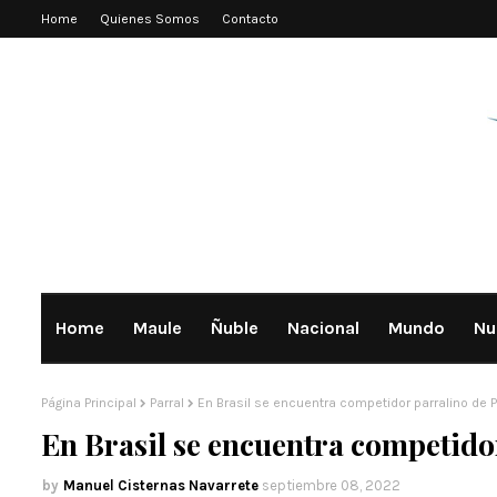
Home
Quienes Somos
Contacto
Home
Maule
Ñuble
Nacional
Mundo
Nu
Página Principal
Parral
En Brasil se encuentra competidor parralino de P
En Brasil se encuentra competido
Manuel Cisternas Navarrete
septiembre 08, 2022