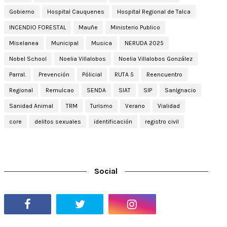
Gobierno
Hospital Cauquenes
Hospital Regional de Talca
INCENDIO FORESTAL
Mauñe
Ministerio Publico
Miselanea
Municipal
Musica
NERUDA 2025
Nobel School
Noelia Villalobos
Noelia Villalobos González
Parral.
Prevención
Pólicial
RUTA 5
Reencuentro
Regional
Remulcao
SENDA
SIAT
SIP
SanIgnacio
Sanidad Animal
TRM
Turismo
Verano
Vialidad
core
delitos sexuales
identificación
registro civil
Social