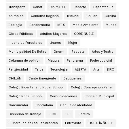
Transporte
Conaf
DPRMAULE
Deporte
Espectaculo
Animales
Gobierno Regional
Tribunal
Chillan
Cultura
Ecología
Gendarmeria
MT-0
Medio Ambiente
Mundo
Obras Públicas
Adultos Mayores
GORE ÑUBLE
Incendios Forestales
Linares
Mujer
Municipalidad De Retiro
Onemi
Rescate
Artes y Teatro
Columna de opinion
Mauule
Panorama
Poder Judicial
Religiosidad
Talca
Tecnología
ALERTA
Arte
BIRO
CHILLÁN
Canto Emergente
Cauquenes
Colegio Bicentenario Nobel School
Colegio Concepción Parral
Colegio Nobel School
Comunicaciones
Concejo Municipal
Consumidor
Contraloria
Cédula de identidad
Dirección de Trabajo
ECOH
EFE
Ejercito
El Mercurio de Los Estudiantes
Entrevista
FISCALÍA ÑUBLE