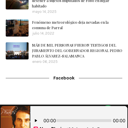
detener a sujetos imputados de robo en lugar
habitado
mayo 14, 2025
Fenómeno meteorológico deja nevadas en la
comuna de Parral
julio 14, 2022
MÁS DE MIL PERSONAS FUERON TESTIGOS DEL
JURAMENTO DEL GOBERNADOR REGIONAL PEDRO
PABLO ÁLVAREZ-SALAMANCA
enero 06, 2025
Facebook
Home
Nuestra Radio
Contacto
WebMail
Designed with
by
Blog
| Implementado por
Brouter SpA