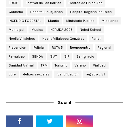
FOSIS
Festival de Los Barrios
Fiestas de Fin de Año
Gobierno
Hospital Cauquenes
Hospital Regional de Talca
INCENDIO FORESTAL
Mauñe
Ministerio Publico
Miselanea
Municipal
Musica
NERUDA 2025
Nobel School
Noelia Villalobos
Noelia Villalobos González
Parral.
Prevención
Pólicial
RUTA 5
Reencuentro
Regional
Remulcao
SENDA
SIAT
SIP
SanIgnacio
Sanidad Animal
TRM
Turismo
Verano
Vialidad
core
delitos sexuales
identificación
registro civil
Social