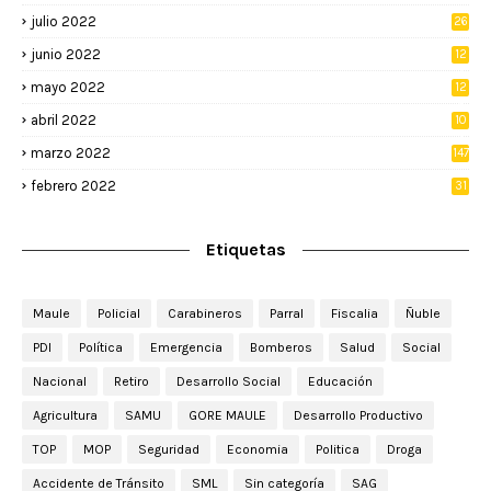
julio 2022
26
junio 2022
12
2
mayo 2022
12
4
abril 2022
10
3
marzo 2022
147
febrero 2022
31
Etiquetas
Maule
Policial
Carabineros
Parral
Fiscalia
Ñuble
PDI
Política
Emergencia
Bomberos
Salud
Social
Nacional
Retiro
Desarrollo Social
Educación
Agricultura
SAMU
GORE MAULE
Desarrollo Productivo
TOP
MOP
Seguridad
Economia
Politica
Droga
Accidente de Tránsito
SML
Sin categoría
SAG