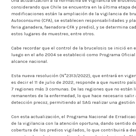
Una actualización a la normativa de vigilancia de Brucelos
considerando que Chile se encuentra en la última etapa de
modificaciones están la ampliación de la vigilancia de br
Autoconsumo (CFA), se establecen responsabilidades y plazo
feria ganadera, faenadora-CFA y predio), y se determina ca
estos lugares de muestreo, entre otros.
Cabe recordar que el control de la brucelosis se inició en 
luego en el año 2004 se estableció como Programa Oficial 
alcance nacional.
Esta nueva resolución (N°2313/2022), que entrará en vigenc
es decir el 11 de julio de 2022, responde a que nuestro pa
7 regiones más 3 comunas. De las regiones que no están lib
remanentes de la enfermedad, lo que hace necesario salir 
detección precoz, permitiendo al SAG realizar una gestión
Con esta actualización, el Programa Nacional de Erradicac
de la vigilancia con la atención oportuna, dando sentido d
cobertura de los predios vigilados, lo que contribuirá a de