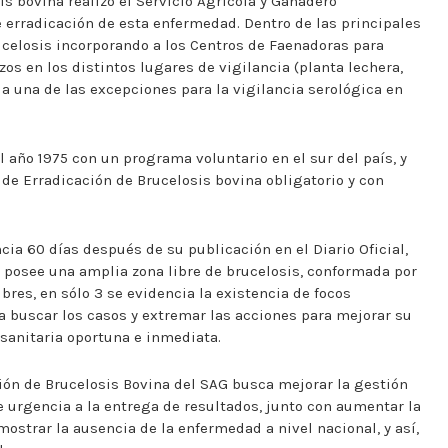
is bovina realizó el Servicio Agrícola y Ganadero
 erradicación de esta enfermedad. Dentro de las principales
ucelosis incorporando a los Centros de Faenadoras para
s en los distintos lugares de vigilancia (planta lechera,
da una de las excepciones para la vigilancia serológica en
el año 1975 con un programa voluntario en el sur del país, y
de Erradicación de Brucelosis bovina obligatorio y con
ia 60 días después de su publicación en el Diario Oficial,
ís posee una amplia zona libre de brucelosis, conformada por
res, en sólo 3 se evidencia la existencia de focos
a buscar los casos y extremar las acciones para mejorar su
 sanitaria oportuna e inmediata.
ión de Brucelosis Bovina del SAG busca mejorar la gestión
e urgencia a la entrega de resultados, junto con aumentar la
mostrar la ausencia de la enfermedad a nivel nacional, y así,