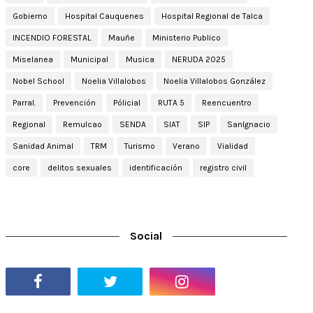
Gobierno
Hospital Cauquenes
Hospital Regional de Talca
INCENDIO FORESTAL
Mauñe
Ministerio Publico
Miselanea
Municipal
Musica
NERUDA 2025
Nobel School
Noelia Villalobos
Noelia Villalobos González
Parral.
Prevención
Pólicial
RUTA 5
Reencuentro
Regional
Remulcao
SENDA
SIAT
SIP
SanIgnacio
Sanidad Animal
TRM
Turismo
Verano
Vialidad
core
delitos sexuales
identificación
registro civil
Social