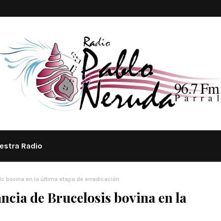
estra Radio
is bovina en la última etapa de erradicación
ncia de Brucelosis bovina en la