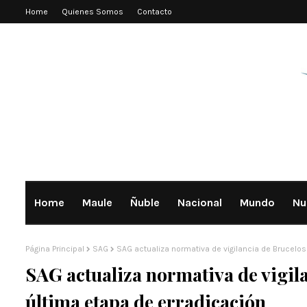
Home
Quienes Somos
Contacto
Home
Maule
Ñuble
Nacional
Mundo
Nu
Página Principal
SAG
SAG actualiza normativa de vigilancia de Brucelos
SAG actualiza normativa de vigila
última etapa de erradicación