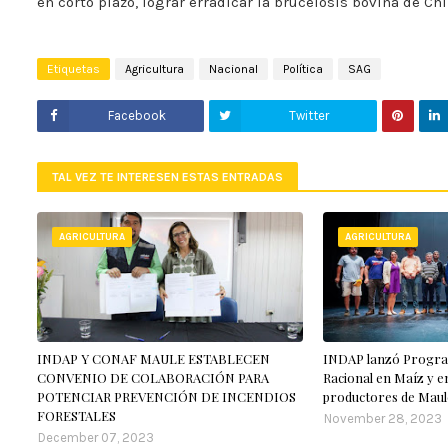
en corto plazo, lograr erradicar la brucelosis bovina de Chi
Etiquetas
Agricultura
Nacional
Política
SAG
Facebook
Twitter
TAL VEZ TE INTERESEN ESTAS ENTRADAS
AGRICULTURA
AGRICULTURA
INDAP Y CONAF MAULE ESTABLECEN
INDAP lanzó Program
CONVENIO DE COLABORACIÓN PARA
Racional en Maíz y e
POTENCIAR PREVENCIÓN DE INCENDIOS
productores de Maul
FORESTALES
November 28, 2023
December 07, 2023