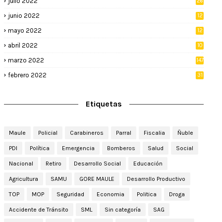
julio 2022
26
junio 2022
12
2
mayo 2022
12
4
abril 2022
10
3
marzo 2022
147
febrero 2022
31
Etiquetas
Maule
Policial
Carabineros
Parral
Fiscalia
Ñuble
PDI
Política
Emergencia
Bomberos
Salud
Social
Nacional
Retiro
Desarrollo Social
Educación
Agricultura
SAMU
GORE MAULE
Desarrollo Productivo
TOP
MOP
Seguridad
Economia
Politica
Droga
Accidente de Tránsito
SML
Sin categoría
SAG