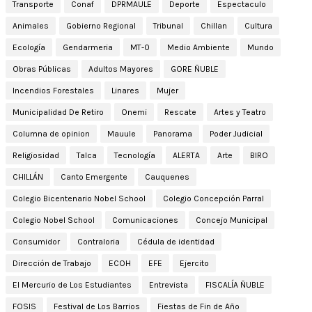
Transporte
Conaf
DPRMAULE
Deporte
Espectaculo
Animales
Gobierno Regional
Tribunal
Chillan
Cultura
Ecología
Gendarmeria
MT-0
Medio Ambiente
Mundo
Obras Públicas
Adultos Mayores
GORE ÑUBLE
Incendios Forestales
Linares
Mujer
Municipalidad De Retiro
Onemi
Rescate
Artes y Teatro
Columna de opinion
Mauule
Panorama
Poder Judicial
Religiosidad
Talca
Tecnología
ALERTA
Arte
BIRO
CHILLÁN
Canto Emergente
Cauquenes
Colegio Bicentenario Nobel School
Colegio Concepción Parral
Colegio Nobel School
Comunicaciones
Concejo Municipal
Consumidor
Contraloria
Cédula de identidad
Dirección de Trabajo
ECOH
EFE
Ejercito
El Mercurio de Los Estudiantes
Entrevista
FISCALÍA ÑUBLE
FOSIS
Festival de Los Barrios
Fiestas de Fin de Año