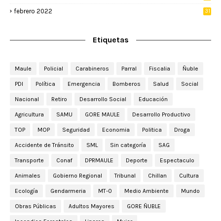
febrero 2022
31
Etiquetas
Maule
Policial
Carabineros
Parral
Fiscalia
Ñuble
PDI
Política
Emergencia
Bomberos
Salud
Social
Nacional
Retiro
Desarrollo Social
Educación
Agricultura
SAMU
GORE MAULE
Desarrollo Productivo
TOP
MOP
Seguridad
Economia
Politica
Droga
Accidente de Tránsito
SML
Sin categoría
SAG
Transporte
Conaf
DPRMAULE
Deporte
Espectaculo
Animales
Gobierno Regional
Tribunal
Chillan
Cultura
Ecología
Gendarmeria
MT-0
Medio Ambiente
Mundo
Obras Públicas
Adultos Mayores
GORE ÑUBLE