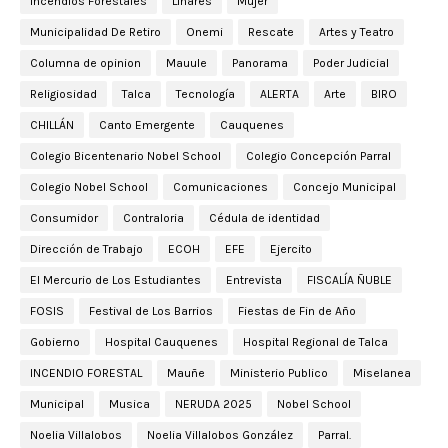
Incendios Forestales
Linares
Mujer
Municipalidad De Retiro
Onemi
Rescate
Artes y Teatro
Columna de opinion
Mauule
Panorama
Poder Judicial
Religiosidad
Talca
Tecnología
ALERTA
Arte
BIRO
CHILLÁN
Canto Emergente
Cauquenes
Colegio Bicentenario Nobel School
Colegio Concepción Parral
Colegio Nobel School
Comunicaciones
Concejo Municipal
Consumidor
Contraloria
Cédula de identidad
Dirección de Trabajo
ECOH
EFE
Ejercito
El Mercurio de Los Estudiantes
Entrevista
FISCALÍA ÑUBLE
FOSIS
Festival de Los Barrios
Fiestas de Fin de Año
Gobierno
Hospital Cauquenes
Hospital Regional de Talca
INCENDIO FORESTAL
Mauñe
Ministerio Publico
Miselanea
Municipal
Musica
NERUDA 2025
Nobel School
Noelia Villalobos
Noelia Villalobos González
Parral.