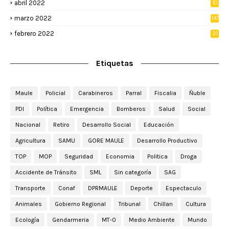
abril 2022
10
3
marzo 2022
147
febrero 2022
31
Etiquetas
Maule
Policial
Carabineros
Parral
Fiscalia
Ñuble
PDI
Política
Emergencia
Bomberos
Salud
Social
Nacional
Retiro
Desarrollo Social
Educación
Agricultura
SAMU
GORE MAULE
Desarrollo Productivo
TOP
MOP
Seguridad
Economia
Politica
Droga
Accidente de Tránsito
SML
Sin categoría
SAG
Transporte
Conaf
DPRMAULE
Deporte
Espectaculo
Animales
Gobierno Regional
Tribunal
Chillan
Cultura
Ecología
Gendarmeria
MT-0
Medio Ambiente
Mundo