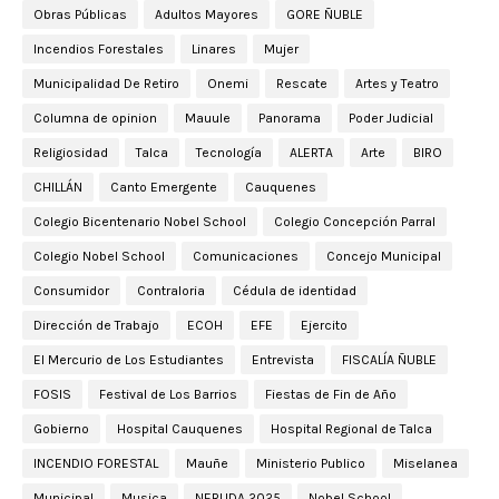
Obras Públicas
Adultos Mayores
GORE ÑUBLE
Incendios Forestales
Linares
Mujer
Municipalidad De Retiro
Onemi
Rescate
Artes y Teatro
Columna de opinion
Mauule
Panorama
Poder Judicial
Religiosidad
Talca
Tecnología
ALERTA
Arte
BIRO
CHILLÁN
Canto Emergente
Cauquenes
Colegio Bicentenario Nobel School
Colegio Concepción Parral
Colegio Nobel School
Comunicaciones
Concejo Municipal
Consumidor
Contraloria
Cédula de identidad
Dirección de Trabajo
ECOH
EFE
Ejercito
El Mercurio de Los Estudiantes
Entrevista
FISCALÍA ÑUBLE
FOSIS
Festival de Los Barrios
Fiestas de Fin de Año
Gobierno
Hospital Cauquenes
Hospital Regional de Talca
INCENDIO FORESTAL
Mauñe
Ministerio Publico
Miselanea
Municipal
Musica
NERUDA 2025
Nobel School