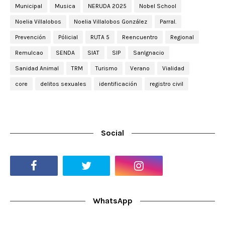
Municipal
Musica
NERUDA 2025
Nobel School
Noelia Villalobos
Noelia Villalobos González
Parral.
Prevención
Pólicial
RUTA 5
Reencuentro
Regional
Remulcao
SENDA
SIAT
SIP
SanIgnacio
Sanidad Animal
TRM
Turismo
Verano
Vialidad
core
delitos sexuales
identificación
registro civil
Social
WhatsApp