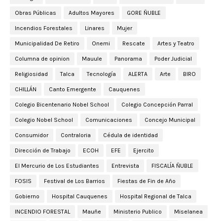
Obras Públicas
Adultos Mayores
GORE ÑUBLE
Incendios Forestales
Linares
Mujer
Municipalidad De Retiro
Onemi
Rescate
Artes y Teatro
Columna de opinion
Mauule
Panorama
Poder Judicial
Religiosidad
Talca
Tecnología
ALERTA
Arte
BIRO
CHILLÁN
Canto Emergente
Cauquenes
Colegio Bicentenario Nobel School
Colegio Concepción Parral
Colegio Nobel School
Comunicaciones
Concejo Municipal
Consumidor
Contraloria
Cédula de identidad
Dirección de Trabajo
ECOH
EFE
Ejercito
El Mercurio de Los Estudiantes
Entrevista
FISCALÍA ÑUBLE
FOSIS
Festival de Los Barrios
Fiestas de Fin de Año
Gobierno
Hospital Cauquenes
Hospital Regional de Talca
INCENDIO FORESTAL
Mauñe
Ministerio Publico
Miselanea