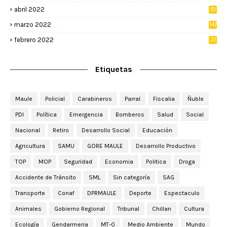
4
abril 2022
10
3
marzo 2022
147
febrero 2022
31
Etiquetas
Maule
Policial
Carabineros
Parral
Fiscalia
Ñuble
PDI
Política
Emergencia
Bomberos
Salud
Social
Nacional
Retiro
Desarrollo Social
Educación
Agricultura
SAMU
GORE MAULE
Desarrollo Productivo
TOP
MOP
Seguridad
Economia
Politica
Droga
Accidente de Tránsito
SML
Sin categoría
SAG
Transporte
Conaf
DPRMAULE
Deporte
Espectaculo
Animales
Gobierno Regional
Tribunal
Chillan
Cultura
Ecología
Gendarmeria
MT-0
Medio Ambiente
Mundo