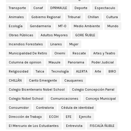
Transporte
Conaf
DPRMAULE
Deporte
Espectaculo
Animales
Gobierno Regional
Tribunal
Chillan
Cultura
Ecología
Gendarmeria
MT-0
Medio Ambiente
Mundo
Obras Públicas
Adultos Mayores
GORE ÑUBLE
Incendios Forestales
Linares
Mujer
Municipalidad De Retiro
Onemi
Rescate
Artes y Teatro
Columna de opinion
Mauule
Panorama
Poder Judicial
Religiosidad
Talca
Tecnología
ALERTA
Arte
BIRO
CHILLÁN
Canto Emergente
Cauquenes
Colegio Bicentenario Nobel School
Colegio Concepción Parral
Colegio Nobel School
Comunicaciones
Concejo Municipal
Consumidor
Contraloria
Cédula de identidad
Dirección de Trabajo
ECOH
EFE
Ejercito
El Mercurio de Los Estudiantes
Entrevista
FISCALÍA ÑUBLE