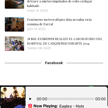
detener a sujetos imputados de robo en lugar
habitado
mayo 14, 2025
Fenómeno meteorológico deja nevadas en la
comuna de Parral
julio 14, 2022
38 MIL EXÁMENES REALIZÓ EL LABORATORIO DEL
HOSPITAL DE CAUQUENES DURANTE 2024
febrero 06, 2025
Facebook
Home
Nuestra Radio
Contacto
WebMail
Designed with
by
Blog
| Implementado por
Brouter SpA