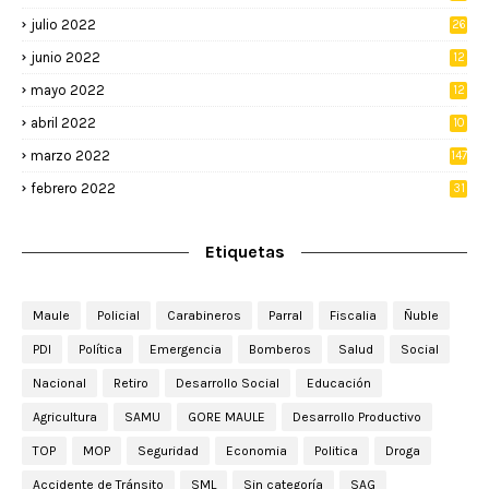
julio 2022
26
junio 2022
12
2
mayo 2022
12
4
abril 2022
10
3
marzo 2022
147
febrero 2022
31
Etiquetas
Maule
Policial
Carabineros
Parral
Fiscalia
Ñuble
PDI
Política
Emergencia
Bomberos
Salud
Social
Nacional
Retiro
Desarrollo Social
Educación
Agricultura
SAMU
GORE MAULE
Desarrollo Productivo
TOP
MOP
Seguridad
Economia
Politica
Droga
Accidente de Tránsito
SML
Sin categoría
SAG