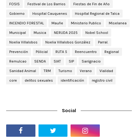
FOSIS
Festival de Los Barrios
Fiestas de Fin de Año
Gobierno
Hospital Cauquenes
Hospital Regional de Talca
INCENDIO FORESTAL
Mauñe
Ministerio Publico
Miselanea
Municipal
Musica
NERUDA 2025
Nobel School
Noelia Villalobos
Noelia Villalobos González
Parral.
Prevención
Pólicial
RUTA 5
Reencuentro
Regional
Remulcao
SENDA
SIAT
SIP
SanIgnacio
Sanidad Animal
TRM
Turismo
Verano
Vialidad
core
delitos sexuales
identificación
registro civil
Social