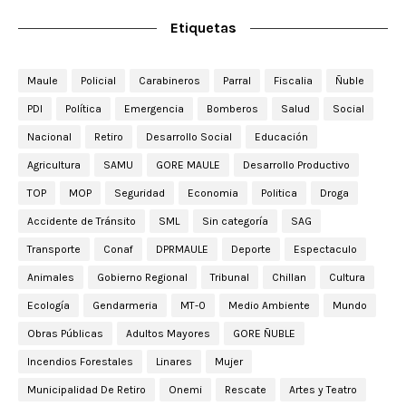
Etiquetas
Maule
Policial
Carabineros
Parral
Fiscalia
Ñuble
PDI
Política
Emergencia
Bomberos
Salud
Social
Nacional
Retiro
Desarrollo Social
Educación
Agricultura
SAMU
GORE MAULE
Desarrollo Productivo
TOP
MOP
Seguridad
Economia
Politica
Droga
Accidente de Tránsito
SML
Sin categoría
SAG
Transporte
Conaf
DPRMAULE
Deporte
Espectaculo
Animales
Gobierno Regional
Tribunal
Chillan
Cultura
Ecología
Gendarmeria
MT-0
Medio Ambiente
Mundo
Obras Públicas
Adultos Mayores
GORE ÑUBLE
Incendios Forestales
Linares
Mujer
Municipalidad De Retiro
Onemi
Rescate
Artes y Teatro