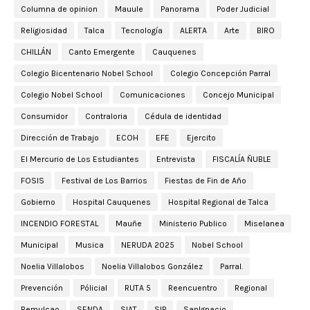
Columna de opinion
Mauule
Panorama
Poder Judicial
Religiosidad
Talca
Tecnología
ALERTA
Arte
BIRO
CHILLÁN
Canto Emergente
Cauquenes
Colegio Bicentenario Nobel School
Colegio Concepción Parral
Colegio Nobel School
Comunicaciones
Concejo Municipal
Consumidor
Contraloria
Cédula de identidad
Dirección de Trabajo
ECOH
EFE
Ejercito
El Mercurio de Los Estudiantes
Entrevista
FISCALÍA ÑUBLE
FOSIS
Festival de Los Barrios
Fiestas de Fin de Año
Gobierno
Hospital Cauquenes
Hospital Regional de Talca
INCENDIO FORESTAL
Mauñe
Ministerio Publico
Miselanea
Municipal
Musica
NERUDA 2025
Nobel School
Noelia Villalobos
Noelia Villalobos González
Parral.
Prevención
Pólicial
RUTA 5
Reencuentro
Regional
Remulcao
SENDA
SIAT
SIP
SanIgnacio