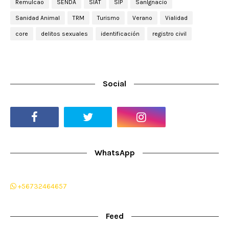
Remulcao
SENDA
SIAT
SIP
SanIgnacio
Sanidad Animal
TRM
Turismo
Verano
Vialidad
core
delitos sexuales
identificación
registro civil
Social
WhatsApp
+56732464657
Feed