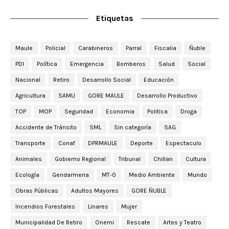
Etiquetas
Maule
Policial
Carabineros
Parral
Fiscalia
Ñuble
PDI
Política
Emergencia
Bomberos
Salud
Social
Nacional
Retiro
Desarrollo Social
Educación
Agricultura
SAMU
GORE MAULE
Desarrollo Productivo
TOP
MOP
Seguridad
Economia
Politica
Droga
Accidente de Tránsito
SML
Sin categoría
SAG
Transporte
Conaf
DPRMAULE
Deporte
Espectaculo
Animales
Gobierno Regional
Tribunal
Chillan
Cultura
Ecología
Gendarmeria
MT-0
Medio Ambiente
Mundo
Obras Públicas
Adultos Mayores
GORE ÑUBLE
Incendios Forestales
Linares
Mujer
Municipalidad De Retiro
Onemi
Rescate
Artes y Teatro