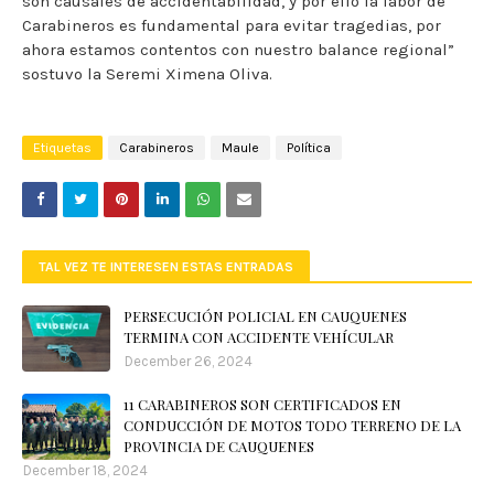
son causales de accidentabilidad, y por ello la labor de
Carabineros es fundamental para evitar tragedias, por
ahora estamos contentos con nuestro balance regional”
sostuvo la Seremi Ximena Oliva.
Etiquetas
Carabineros
Maule
Política
TAL VEZ TE INTERESEN ESTAS ENTRADAS
PERSECUCIÓN POLICIAL EN CAUQUENES
TERMINA CON ACCIDENTE VEHÍCULAR
December 26, 2024
11 CARABINEROS SON CERTIFICADOS EN
CONDUCCIÓN DE MOTOS TODO TERRENO DE LA
PROVINCIA DE CAUQUENES
December 18, 2024