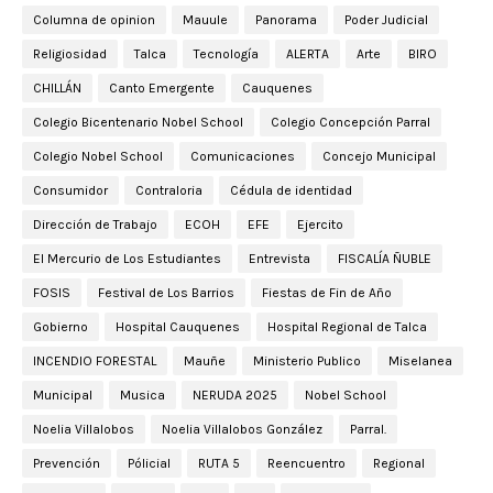
Columna de opinion
Mauule
Panorama
Poder Judicial
Religiosidad
Talca
Tecnología
ALERTA
Arte
BIRO
CHILLÁN
Canto Emergente
Cauquenes
Colegio Bicentenario Nobel School
Colegio Concepción Parral
Colegio Nobel School
Comunicaciones
Concejo Municipal
Consumidor
Contraloria
Cédula de identidad
Dirección de Trabajo
ECOH
EFE
Ejercito
El Mercurio de Los Estudiantes
Entrevista
FISCALÍA ÑUBLE
FOSIS
Festival de Los Barrios
Fiestas de Fin de Año
Gobierno
Hospital Cauquenes
Hospital Regional de Talca
INCENDIO FORESTAL
Mauñe
Ministerio Publico
Miselanea
Municipal
Musica
NERUDA 2025
Nobel School
Noelia Villalobos
Noelia Villalobos González
Parral.
Prevención
Pólicial
RUTA 5
Reencuentro
Regional