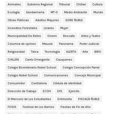
Animales
Gobierno Regional
Tribunal
Chillan
Cultura
Ecología
Gendarmeria
MT-0
Medio Ambiente
Mundo
Obras Públicas
Adultos Mayores
GORE ÑUBLE
Incendios Forestales
Linares
Mujer
Municipalidad De Retiro
Onemi
Rescate
Artes y Teatro
Columna de opinion
Mauule
Panorama
Poder Judicial
Religiosidad
Talca
Tecnología
ALERTA
Arte
BIRO
CHILLÁN
Canto Emergente
Cauquenes
Colegio Bicentenario Nobel School
Colegio Concepción Parral
Colegio Nobel School
Comunicaciones
Concejo Municipal
Consumidor
Contraloria
Cédula de identidad
Dirección de Trabajo
ECOH
EFE
Ejercito
El Mercurio de Los Estudiantes
Entrevista
FISCALÍA ÑUBLE
FOSIS
Festival de Los Barrios
Fiestas de Fin de Año