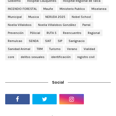
Gobierno
Hospital Cauquenes
Hospital Regional de Talca
INCENDIO FORESTAL
Mauñe
Ministerio Publico
Miselanea
Municipal
Musica
NERUDA 2025
Nobel School
Noelia Villalobos
Noelia Villalobos González
Parral.
Prevención
Pólicial
RUTA 5
Reencuentro
Regional
Remulcao
SENDA
SIAT
SIP
SanIgnacio
Sanidad Animal
TRM
Turismo
Verano
Vialidad
core
delitos sexuales
identificación
registro civil
Social