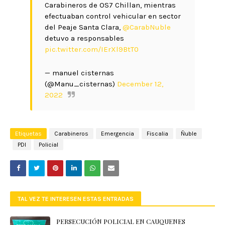
Carabineros de OS7 Chillan, mientras
efectuaban control vehicular en sector
del Peaje Santa Clara,
@CarabNuble
detuvo a responsables
pic.twitter.com/IErXl9BtT0
— manuel cisternas
(@Manu_cisternas)
December 12,
2022
Etiquetas
Carabineros
Emergencia
Fiscalia
Ñuble
PDI
Policial
TAL VEZ TE INTERESEN ESTAS ENTRADAS
PERSECUCIÓN POLICIAL EN CAUQUENES