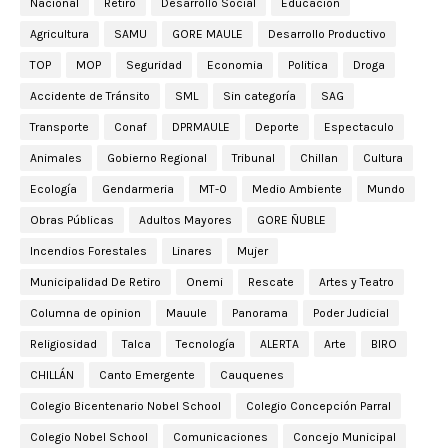
Nacional
Retiro
Desarrollo Social
Educación
Agricultura
SAMU
GORE MAULE
Desarrollo Productivo
TOP
MOP
Seguridad
Economia
Politica
Droga
Accidente de Tránsito
SML
Sin categoría
SAG
Transporte
Conaf
DPRMAULE
Deporte
Espectaculo
Animales
Gobierno Regional
Tribunal
Chillan
Cultura
Ecología
Gendarmeria
MT-0
Medio Ambiente
Mundo
Obras Públicas
Adultos Mayores
GORE ÑUBLE
Incendios Forestales
Linares
Mujer
Municipalidad De Retiro
Onemi
Rescate
Artes y Teatro
Columna de opinion
Mauule
Panorama
Poder Judicial
Religiosidad
Talca
Tecnología
ALERTA
Arte
BIRO
CHILLÁN
Canto Emergente
Cauquenes
Colegio Bicentenario Nobel School
Colegio Concepción Parral
Colegio Nobel School
Comunicaciones
Concejo Municipal