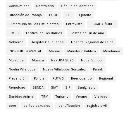
Consumidor
Contraloria
Cédula de identidad
Dirección de Trabajo
ECOH
EFE
Ejercito
El Mercurio de Los Estudiantes
Entrevista
FISCALÍA ÑUBLE
FOSIS
Festival de Los Barrios
Fiestas de Fin de Año
Gobierno
Hospital Cauquenes
Hospital Regional de Talca
INCENDIO FORESTAL
Mauñe
Ministerio Publico
Miselanea
Municipal
Musica
NERUDA 2025
Nobel School
Noelia Villalobos
Noelia Villalobos González
Parral.
Prevención
Pólicial
RUTA 5
Reencuentro
Regional
Remulcao
SENDA
SIAT
SIP
SanIgnacio
Sanidad Animal
TRM
Turismo
Verano
Vialidad
core
delitos sexuales
identificación
registro civil