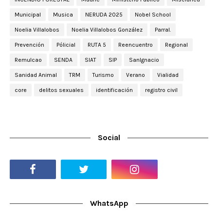
Municipal
Musica
NERUDA 2025
Nobel School
Noelia Villalobos
Noelia Villalobos González
Parral.
Prevención
Pólicial
RUTA 5
Reencuentro
Regional
Remulcao
SENDA
SIAT
SIP
SanIgnacio
Sanidad Animal
TRM
Turismo
Verano
Vialidad
core
delitos sexuales
identificación
registro civil
Social
WhatsApp