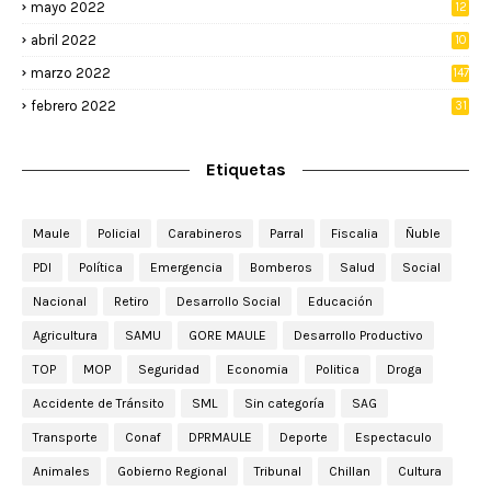
mayo 2022
12
4
abril 2022
10
3
marzo 2022
147
febrero 2022
31
Etiquetas
Maule
Policial
Carabineros
Parral
Fiscalia
Ñuble
PDI
Política
Emergencia
Bomberos
Salud
Social
Nacional
Retiro
Desarrollo Social
Educación
Agricultura
SAMU
GORE MAULE
Desarrollo Productivo
TOP
MOP
Seguridad
Economia
Politica
Droga
Accidente de Tránsito
SML
Sin categoría
SAG
Transporte
Conaf
DPRMAULE
Deporte
Espectaculo
Animales
Gobierno Regional
Tribunal
Chillan
Cultura