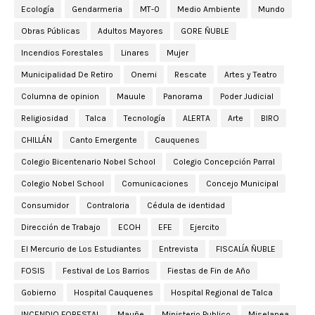
Ecología
Gendarmeria
MT-0
Medio Ambiente
Mundo
Obras Públicas
Adultos Mayores
GORE ÑUBLE
Incendios Forestales
Linares
Mujer
Municipalidad De Retiro
Onemi
Rescate
Artes y Teatro
Columna de opinion
Mauule
Panorama
Poder Judicial
Religiosidad
Talca
Tecnología
ALERTA
Arte
BIRO
CHILLÁN
Canto Emergente
Cauquenes
Colegio Bicentenario Nobel School
Colegio Concepción Parral
Colegio Nobel School
Comunicaciones
Concejo Municipal
Consumidor
Contraloria
Cédula de identidad
Dirección de Trabajo
ECOH
EFE
Ejercito
El Mercurio de Los Estudiantes
Entrevista
FISCALÍA ÑUBLE
FOSIS
Festival de Los Barrios
Fiestas de Fin de Año
Gobierno
Hospital Cauquenes
Hospital Regional de Talca
INCENDIO FORESTAL
Mauñe
Ministerio Publico
Miselanea