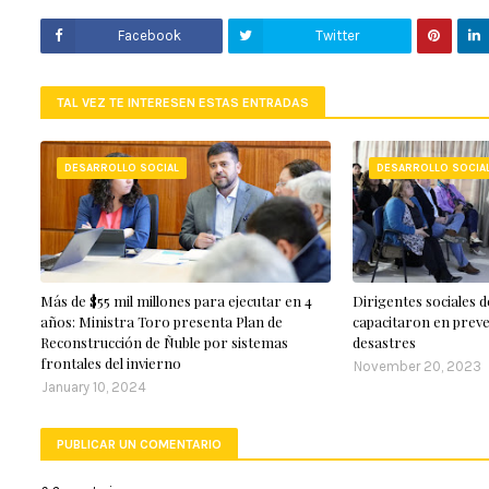
Facebook
Twitter
TAL VEZ TE INTERESEN ESTAS ENTRADAS
DESARROLLO SOCIAL
DESARROLLO SOCIA
Más de $55 mil millones para ejecutar en 4
Dirigentes sociales 
años: Ministra Toro presenta Plan de
capacitaron en preve
Reconstrucción de Ñuble por sistemas
desastres
frontales del invierno
November 20, 2023
January 10, 2024
PUBLICAR UN COMENTARIO