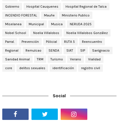
Gobierno
Hospital Cauquenes
Hospital Regional de Talca
INCENDIO FORESTAL
Mauñe
Ministerio Publico
Miselanea
Municipal
Musica
NERUDA 2025
Nobel School
Noelia Villalobos
Noelia Villalobos González
Parral.
Prevención
Pólicial
RUTA 5
Reencuentro
Regional
Remulcao
SENDA
SIAT
SIP
SanIgnacio
Sanidad Animal
TRM
Turismo
Verano
Vialidad
core
delitos sexuales
identificación
registro civil
Social