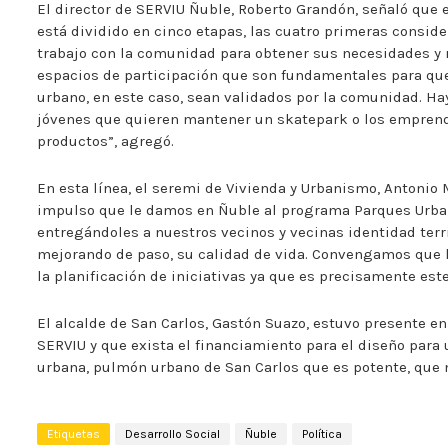
El director de SERVIU Ñuble, Roberto Grandón, señaló que el
está dividido en cinco etapas, las cuatro primeras consid
trabajo con la comunidad para obtener sus necesidades y 
espacios de participación que son fundamentales para que
urbano, en este caso, sean validados por la comunidad. H
jóvenes que quieren mantener un skatepark o los emprend
productos”, agregó.
En esta línea, el seremi de Vivienda y Urbanismo, Antonio
impulso que le damos en Ñuble al programa Parques Urba
entregándoles a nuestros vecinos y vecinas identidad terr
mejorando de paso, su calidad de vida. Convengamos que l
la planificación de iniciativas ya que es precisamente este
El alcalde de San Carlos, Gastón Suazo, estuvo presente en
SERVIU y que exista el financiamiento para el diseño par
urbana, pulmón urbano de San Carlos que es potente, que n
Etiquetas
Desarrollo Social
Ñuble
Política