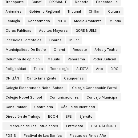
Transporte
Conaf
DPRMAULE
Deporte
Espectaculo
Animales
Gobierno Regional
Tribunal
Chillan
Cultura
Ecología
Gendarmeria
MT-0
Medio Ambiente
Mundo
Obras Públicas
Adultos Mayores
GORE ÑUBLE
Incendios Forestales
Linares
Mujer
Municipalidad De Retiro
Onemi
Rescate
Artes y Teatro
Columna de opinion
Mauule
Panorama
Poder Judicial
Religiosidad
Talca
Tecnología
ALERTA
Arte
BIRO
CHILLÁN
Canto Emergente
Cauquenes
Colegio Bicentenario Nobel School
Colegio Concepción Parral
Colegio Nobel School
Comunicaciones
Concejo Municipal
Consumidor
Contraloria
Cédula de identidad
Dirección de Trabajo
ECOH
EFE
Ejercito
El Mercurio de Los Estudiantes
Entrevista
FISCALÍA ÑUBLE
FOSIS
Festival de Los Barrios
Fiestas de Fin de Año