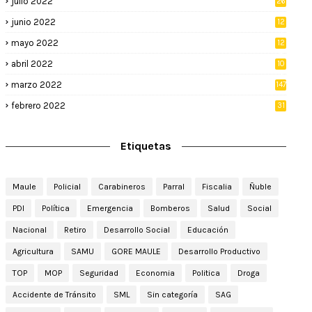
julio 2022
26
junio 2022
12
2
mayo 2022
12
4
abril 2022
10
3
marzo 2022
147
febrero 2022
31
Etiquetas
Maule
Policial
Carabineros
Parral
Fiscalia
Ñuble
PDI
Política
Emergencia
Bomberos
Salud
Social
Nacional
Retiro
Desarrollo Social
Educación
Agricultura
SAMU
GORE MAULE
Desarrollo Productivo
TOP
MOP
Seguridad
Economia
Politica
Droga
Accidente de Tránsito
SML
Sin categoría
SAG