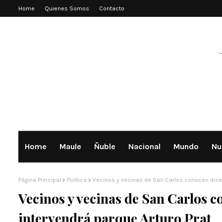
Home
Quienes Somos
Contacto
Home
Maule
Ñuble
Nacional
Mundo
Nu
Página Principal
Política
Vecinos y vecinas de San Carlos conocen diseñ
Vecinos y vecinas de San Carlos 
intervendrá parque Arturo Prat