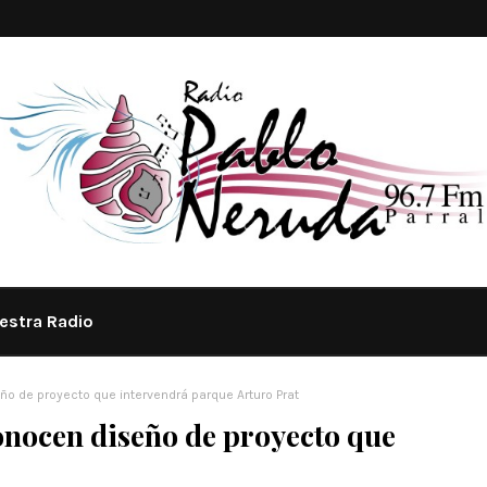
estra Radio
o de proyecto que intervendrá parque Arturo Prat
conocen diseño de proyecto que