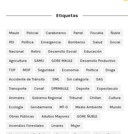
Etiquetas
Maule
Policial
Carabineros
Parral
Fiscalia
Ñuble
PDI
Política
Emergencia
Bomberos
Salud
Social
Nacional
Retiro
Desarrollo Social
Educación
Agricultura
SAMU
GORE MAULE
Desarrollo Productivo
TOP
MOP
Seguridad
Economia
Politica
Droga
Accidente de Tránsito
SML
Sin categoría
SAG
Transporte
Conaf
DPRMAULE
Deporte
Espectaculo
Animales
Gobierno Regional
Tribunal
Chillan
Cultura
Ecología
Gendarmeria
MT-0
Medio Ambiente
Mundo
Obras Públicas
Adultos Mayores
GORE ÑUBLE
Incendios Forestales
Linares
Mujer