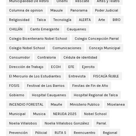
Municipalidad De Retiro
Onemi
Rescate
Artes y Teatro
Columna de opinion
Mauule
Panorama
Poder Judicial
Religiosidad
Talca
Tecnología
ALERTA
Arte
BIRO
CHILLÁN
Canto Emergente
Cauquenes
Colegio Bicentenario Nobel School
Colegio Concepción Parral
Colegio Nobel School
Comunicaciones
Concejo Municipal
Consumidor
Contraloria
Cédula de identidad
Dirección de Trabajo
ECOH
EFE
Ejercito
El Mercurio de Los Estudiantes
Entrevista
FISCALÍA ÑUBLE
FOSIS
Festival de Los Barrios
Fiestas de Fin de Año
Gobierno
Hospital Cauquenes
Hospital Regional de Talca
INCENDIO FORESTAL
Mauñe
Ministerio Publico
Miselanea
Municipal
Musica
NERUDA 2025
Nobel School
Noelia Villalobos
Noelia Villalobos González
Parral.
Prevención
Pólicial
RUTA 5
Reencuentro
Regional