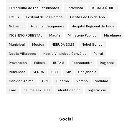
El Mercurio de Los Estudiantes
Entrevista
FISCALÍA ÑUBLE
FOSIS
Festival de Los Barrios
Fiestas de Fin de Año
Gobierno
Hospital Cauquenes
Hospital Regional de Talca
INCENDIO FORESTAL
Mauñe
Ministerio Publico
Miselanea
Municipal
Musica
NERUDA 2025
Nobel School
Noelia Villalobos
Noelia Villalobos González
Parral.
Prevención
Pólicial
RUTA 5
Reencuentro
Regional
Remulcao
SENDA
SIAT
SIP
SanIgnacio
Sanidad Animal
TRM
Turismo
Verano
Vialidad
core
delitos sexuales
identificación
registro civil
Social