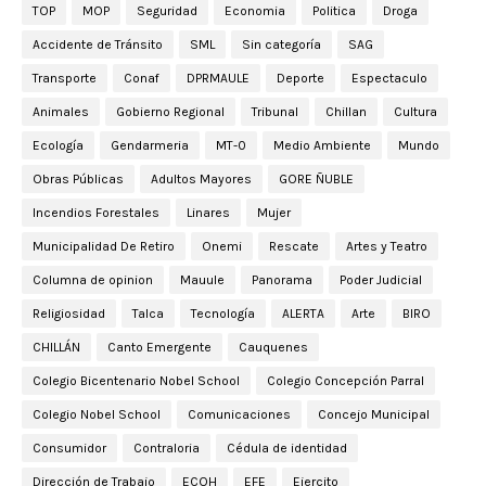
TOP
MOP
Seguridad
Economia
Politica
Droga
Accidente de Tránsito
SML
Sin categoría
SAG
Transporte
Conaf
DPRMAULE
Deporte
Espectaculo
Animales
Gobierno Regional
Tribunal
Chillan
Cultura
Ecología
Gendarmeria
MT-0
Medio Ambiente
Mundo
Obras Públicas
Adultos Mayores
GORE ÑUBLE
Incendios Forestales
Linares
Mujer
Municipalidad De Retiro
Onemi
Rescate
Artes y Teatro
Columna de opinion
Mauule
Panorama
Poder Judicial
Religiosidad
Talca
Tecnología
ALERTA
Arte
BIRO
CHILLÁN
Canto Emergente
Cauquenes
Colegio Bicentenario Nobel School
Colegio Concepción Parral
Colegio Nobel School
Comunicaciones
Concejo Municipal
Consumidor
Contraloria
Cédula de identidad
Dirección de Trabajo
ECOH
EFE
Ejercito