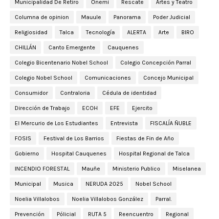
Municipalidad De Retiro
Onemi
Rescate
Artes y Teatro
Columna de opinion
Mauule
Panorama
Poder Judicial
Religiosidad
Talca
Tecnología
ALERTA
Arte
BIRO
CHILLÁN
Canto Emergente
Cauquenes
Colegio Bicentenario Nobel School
Colegio Concepción Parral
Colegio Nobel School
Comunicaciones
Concejo Municipal
Consumidor
Contraloria
Cédula de identidad
Dirección de Trabajo
ECOH
EFE
Ejercito
El Mercurio de Los Estudiantes
Entrevista
FISCALÍA ÑUBLE
FOSIS
Festival de Los Barrios
Fiestas de Fin de Año
Gobierno
Hospital Cauquenes
Hospital Regional de Talca
INCENDIO FORESTAL
Mauñe
Ministerio Publico
Miselanea
Municipal
Musica
NERUDA 2025
Nobel School
Noelia Villalobos
Noelia Villalobos González
Parral.
Prevención
Pólicial
RUTA 5
Reencuentro
Regional