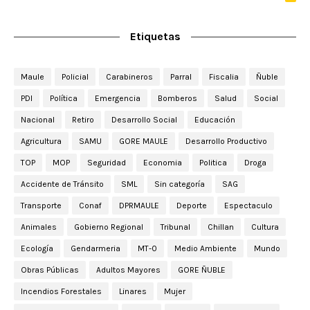
Etiquetas
Maule
Policial
Carabineros
Parral
Fiscalia
Ñuble
PDI
Política
Emergencia
Bomberos
Salud
Social
Nacional
Retiro
Desarrollo Social
Educación
Agricultura
SAMU
GORE MAULE
Desarrollo Productivo
TOP
MOP
Seguridad
Economia
Politica
Droga
Accidente de Tránsito
SML
Sin categoría
SAG
Transporte
Conaf
DPRMAULE
Deporte
Espectaculo
Animales
Gobierno Regional
Tribunal
Chillan
Cultura
Ecología
Gendarmeria
MT-0
Medio Ambiente
Mundo
Obras Públicas
Adultos Mayores
GORE ÑUBLE
Incendios Forestales
Linares
Mujer