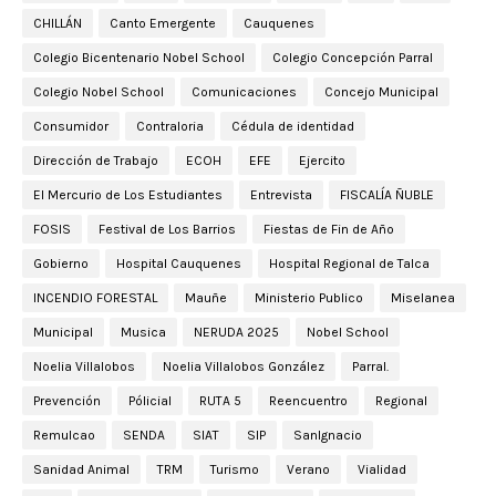
CHILLÁN
Canto Emergente
Cauquenes
Colegio Bicentenario Nobel School
Colegio Concepción Parral
Colegio Nobel School
Comunicaciones
Concejo Municipal
Consumidor
Contraloria
Cédula de identidad
Dirección de Trabajo
ECOH
EFE
Ejercito
El Mercurio de Los Estudiantes
Entrevista
FISCALÍA ÑUBLE
FOSIS
Festival de Los Barrios
Fiestas de Fin de Año
Gobierno
Hospital Cauquenes
Hospital Regional de Talca
INCENDIO FORESTAL
Mauñe
Ministerio Publico
Miselanea
Municipal
Musica
NERUDA 2025
Nobel School
Noelia Villalobos
Noelia Villalobos González
Parral.
Prevención
Pólicial
RUTA 5
Reencuentro
Regional
Remulcao
SENDA
SIAT
SIP
SanIgnacio
Sanidad Animal
TRM
Turismo
Verano
Vialidad