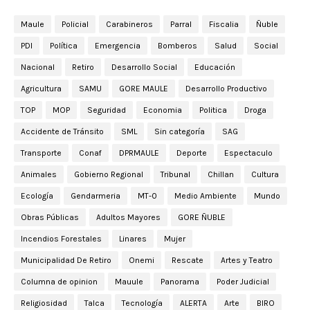
Maule
Policial
Carabineros
Parral
Fiscalia
Ñuble
PDI
Política
Emergencia
Bomberos
Salud
Social
Nacional
Retiro
Desarrollo Social
Educación
Agricultura
SAMU
GORE MAULE
Desarrollo Productivo
TOP
MOP
Seguridad
Economia
Politica
Droga
Accidente de Tránsito
SML
Sin categoría
SAG
Transporte
Conaf
DPRMAULE
Deporte
Espectaculo
Animales
Gobierno Regional
Tribunal
Chillan
Cultura
Ecología
Gendarmeria
MT-0
Medio Ambiente
Mundo
Obras Públicas
Adultos Mayores
GORE ÑUBLE
Incendios Forestales
Linares
Mujer
Municipalidad De Retiro
Onemi
Rescate
Artes y Teatro
Columna de opinion
Mauule
Panorama
Poder Judicial
Religiosidad
Talca
Tecnología
ALERTA
Arte
BIRO