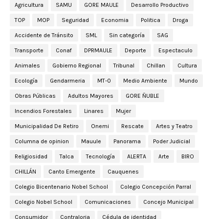
Agricultura
SAMU
GORE MAULE
Desarrollo Productivo
TOP
MOP
Seguridad
Economia
Politica
Droga
Accidente de Tránsito
SML
Sin categoría
SAG
Transporte
Conaf
DPRMAULE
Deporte
Espectaculo
Animales
Gobierno Regional
Tribunal
Chillan
Cultura
Ecología
Gendarmeria
MT-0
Medio Ambiente
Mundo
Obras Públicas
Adultos Mayores
GORE ÑUBLE
Incendios Forestales
Linares
Mujer
Municipalidad De Retiro
Onemi
Rescate
Artes y Teatro
Columna de opinion
Mauule
Panorama
Poder Judicial
Religiosidad
Talca
Tecnología
ALERTA
Arte
BIRO
CHILLÁN
Canto Emergente
Cauquenes
Colegio Bicentenario Nobel School
Colegio Concepción Parral
Colegio Nobel School
Comunicaciones
Concejo Municipal
Consumidor
Contraloria
Cédula de identidad