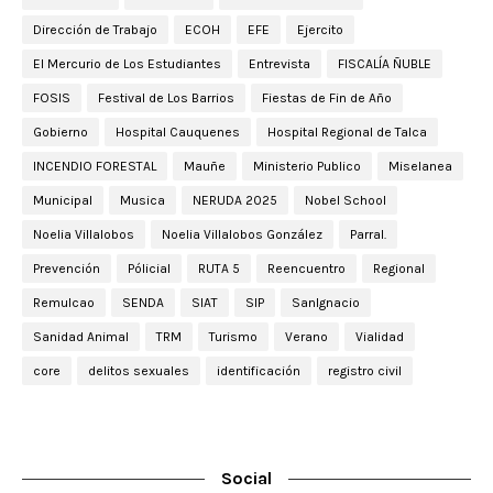
Dirección de Trabajo
ECOH
EFE
Ejercito
El Mercurio de Los Estudiantes
Entrevista
FISCALÍA ÑUBLE
FOSIS
Festival de Los Barrios
Fiestas de Fin de Año
Gobierno
Hospital Cauquenes
Hospital Regional de Talca
INCENDIO FORESTAL
Mauñe
Ministerio Publico
Miselanea
Municipal
Musica
NERUDA 2025
Nobel School
Noelia Villalobos
Noelia Villalobos González
Parral.
Prevención
Pólicial
RUTA 5
Reencuentro
Regional
Remulcao
SENDA
SIAT
SIP
SanIgnacio
Sanidad Animal
TRM
Turismo
Verano
Vialidad
core
delitos sexuales
identificación
registro civil
Social