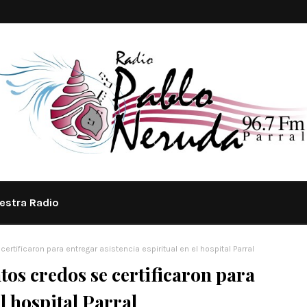
estra Radio
ertificaron para entregar asistencia espiritual en el hospital Parral
tos credos se certificaron para
el hospital Parral