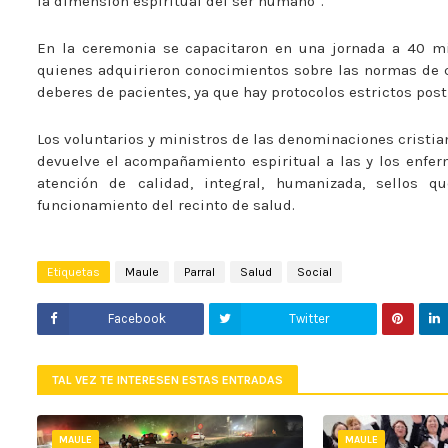
la dimensión espiritual del ser humano”.
En la ceremonia se capacitaron en una jornada a 40 min
quienes adquirieron conocimientos sobre las normas de ca
deberes de pacientes, ya que hay protocolos estrictos pos
Los voluntarios y ministros de las denominaciones cristia
devuelve el acompañamiento espiritual a las y los enfer
atención de calidad, integral, humanizada, sellos 
funcionamiento del recinto de salud.
Etiquetas
Maule
Parral
Salud
Social
Facebook
Twitter
TAL VEZ TE INTERESEN ESTAS ENTRADAS
MAULE
MAULE