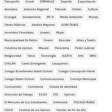
Transporte
Conaf
DPRMAULE
Deporte
Espectaculo
Animales
Gobierno Regional
Tribunal
Chillan
Cultura
Ecología
Gendarmeria
MT-0
Medio Ambiente
Mundo
Obras Públicas
Adultos Mayores
GORE ÑUBLE
Incendios Forestales
Linares
Mujer
Municipalidad De Retiro
Onemi
Rescate
Artes y Teatro
Columna de opinion
Mauule
Panorama
Poder Judicial
Religiosidad
Talca
Tecnología
ALERTA
Arte
BIRO
CHILLÁN
Canto Emergente
Cauquenes
Colegio Bicentenario Nobel School
Colegio Concepción Parral
Colegio Nobel School
Comunicaciones
Concejo Municipal
Consumidor
Contraloria
Cédula de identidad
Dirección de Trabajo
ECOH
EFE
Ejercito
El Mercurio de Los Estudiantes
Entrevista
FISCALÍA ÑUBLE
FOSIS
Festival de Los Barrios
Fiestas de Fin de Año