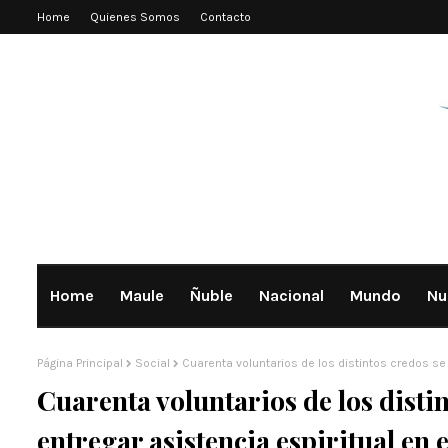
Home
Quienes Somos
Contacto
Home
Maule
Ñuble
Nacional
Mundo
Nu
Página Principal
Social
Cuarenta voluntarios de los distintos credos se c
Cuarenta voluntarios de los distin
entregar asistencia espiritual en 