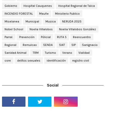
Gobierno
Hospital Cauquenes
Hospital Regional de Talca
INCENDIO FORESTAL
Mauñe
Ministerio Publico
Miselanea
Municipal
Musica
NERUDA 2025
Nobel School
Noelia Villalobos
Noelia Villalobos González
Parral.
Prevención
Pólicial
RUTA 5
Reencuentro
Regional
Remulcao
SENDA
SIAT
SIP
SanIgnacio
Sanidad Animal
TRM
Turismo
Verano
Vialidad
core
delitos sexuales
identificación
registro civil
Social