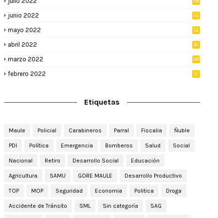
julio 2022
26
junio 2022
12
2
mayo 2022
12
4
abril 2022
10
3
marzo 2022
147
febrero 2022
31
Etiquetas
Maule
Policial
Carabineros
Parral
Fiscalia
Ñuble
PDI
Política
Emergencia
Bomberos
Salud
Social
Nacional
Retiro
Desarrollo Social
Educación
Agricultura
SAMU
GORE MAULE
Desarrollo Productivo
TOP
MOP
Seguridad
Economia
Politica
Droga
Accidente de Tránsito
SML
Sin categoría
SAG