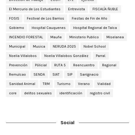
El Mercurio de Los Estudiantes
Entrevista
FISCALÍA ÑUBLE
FOSIS
Festival de Los Barrios
Fiestas de Fin de Año
Gobierno
Hospital Cauquenes
Hospital Regional de Talca
INCENDIO FORESTAL
Mauñe
Ministerio Publico
Miselanea
Municipal
Musica
NERUDA 2025
Nobel School
Noelia Villalobos
Noelia Villalobos González
Parral.
Prevención
Pólicial
RUTA 5
Reencuentro
Regional
Remulcao
SENDA
SIAT
SIP
SanIgnacio
Sanidad Animal
TRM
Turismo
Verano
Vialidad
core
delitos sexuales
identificación
registro civil
Social