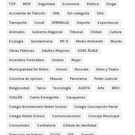
TOP
MOP
Seguridad
Economia
Politica
Droga
Accidente de Tránsito
SML
Sin categoría
SAG
Transporte
Conaf
DPRMAULE
Deporte
Espectaculo
Animales
Gobierno Regional
Tribunal
Chillan
Cultura
Ecología
Gendarmeria
MT-0
Medio Ambiente
Mundo
Obras Públicas
Adultos Mayores
GORE ÑUBLE
Incendios Forestales
Linares
Mujer
Municipalidad De Retiro
Onemi
Rescate
Artes y Teatro
Columna de opinion
Mauule
Panorama
Poder Judicial
Religiosidad
Talca
Tecnología
ALERTA
Arte
BIRO
CHILLÁN
Canto Emergente
Cauquenes
Colegio Bicentenario Nobel School
Colegio Concepción Parral
Colegio Nobel School
Comunicaciones
Concejo Municipal
Consumidor
Contraloria
Cédula de identidad
Dirección de Trabajo
ECOH
EFE
Ejercito