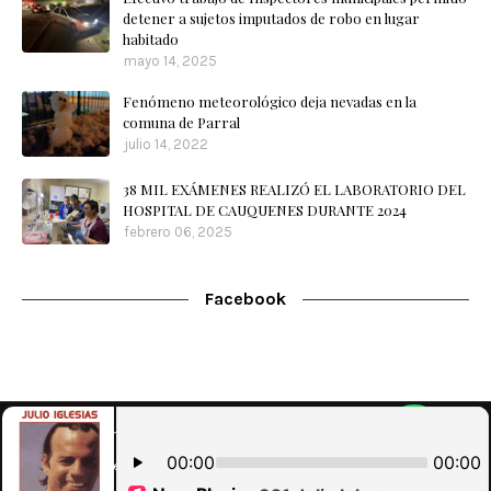
detener a sujetos imputados de robo en lugar
habitado
mayo 14, 2025
Fenómeno meteorológico deja nevadas en la
comuna de Parral
julio 14, 2022
38 MIL EXÁMENES REALIZÓ EL LABORATORIO DEL
HOSPITAL DE CAUQUENES DURANTE 2024
febrero 06, 2025
Facebook
Home
Nuestra Radio
Contacto
WebMail
Designed with
by
Blog
| Implementado por
Brouter SpA