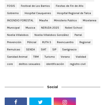
FOSIS
Festival de Los Barrios
Fiestas de Fin de Año
Gobierno
Hospital Cauquenes
Hospital Regional de Talca
INCENDIO FORESTAL
Mauñe
Ministerio Publico
Miselanea
Municipal
Musica
NERUDA 2025
Nobel School
Noelia Villalobos
Noelia Villalobos González
Parral.
Prevención
Pólicial
RUTA 5
Reencuentro
Regional
Remulcao
SENDA
SIAT
SIP
SanIgnacio
Sanidad Animal
TRM
Turismo
Verano
Vialidad
core
delitos sexuales
identificación
registro civil
Social