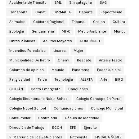
Accidente de Tránsito
SML
Sin categoría
SAG
Transporte
Conaf
DPRMAULE
Deporte
Espectaculo
Animales
Gobierno Regional
Tribunal
Chillan
Cultura
Ecología
Gendarmeria
MT-0
Medio Ambiente
Mundo
Obras Públicas
Adultos Mayores
GORE ÑUBLE
Incendios Forestales
Linares
Mujer
Municipalidad De Retiro
Onemi
Rescate
Artes y Teatro
Columna de opinion
Mauule
Panorama
Poder Judicial
Religiosidad
Talca
Tecnología
ALERTA
Arte
BIRO
CHILLÁN
Canto Emergente
Cauquenes
Colegio Bicentenario Nobel School
Colegio Concepción Parral
Colegio Nobel School
Comunicaciones
Concejo Municipal
Consumidor
Contraloria
Cédula de identidad
Dirección de Trabajo
ECOH
EFE
Ejercito
El Mercurio de Los Estudiantes
Entrevista
FISCALÍA ÑUBLE