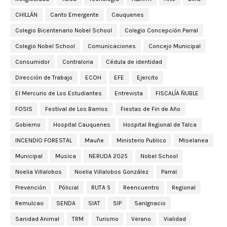
CHILLÁN
Canto Emergente
Cauquenes
Colegio Bicentenario Nobel School
Colegio Concepción Parral
Colegio Nobel School
Comunicaciones
Concejo Municipal
Consumidor
Contraloria
Cédula de identidad
Dirección de Trabajo
ECOH
EFE
Ejercito
El Mercurio de Los Estudiantes
Entrevista
FISCALÍA ÑUBLE
FOSIS
Festival de Los Barrios
Fiestas de Fin de Año
Gobierno
Hospital Cauquenes
Hospital Regional de Talca
INCENDIO FORESTAL
Mauñe
Ministerio Publico
Miselanea
Municipal
Musica
NERUDA 2025
Nobel School
Noelia Villalobos
Noelia Villalobos González
Parral.
Prevención
Pólicial
RUTA 5
Reencuentro
Regional
Remulcao
SENDA
SIAT
SIP
SanIgnacio
Sanidad Animal
TRM
Turismo
Verano
Vialidad