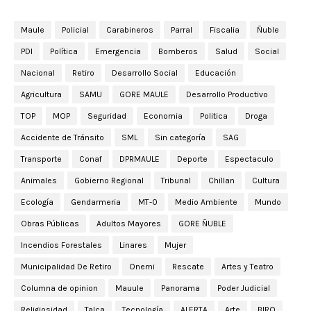
Maule
Policial
Carabineros
Parral
Fiscalia
Ñuble
PDI
Política
Emergencia
Bomberos
Salud
Social
Nacional
Retiro
Desarrollo Social
Educación
Agricultura
SAMU
GORE MAULE
Desarrollo Productivo
TOP
MOP
Seguridad
Economia
Politica
Droga
Accidente de Tránsito
SML
Sin categoría
SAG
Transporte
Conaf
DPRMAULE
Deporte
Espectaculo
Animales
Gobierno Regional
Tribunal
Chillan
Cultura
Ecología
Gendarmeria
MT-0
Medio Ambiente
Mundo
Obras Públicas
Adultos Mayores
GORE ÑUBLE
Incendios Forestales
Linares
Mujer
Municipalidad De Retiro
Onemi
Rescate
Artes y Teatro
Columna de opinion
Mauule
Panorama
Poder Judicial
Religiosidad
Talca
Tecnología
ALERTA
Arte
BIRO