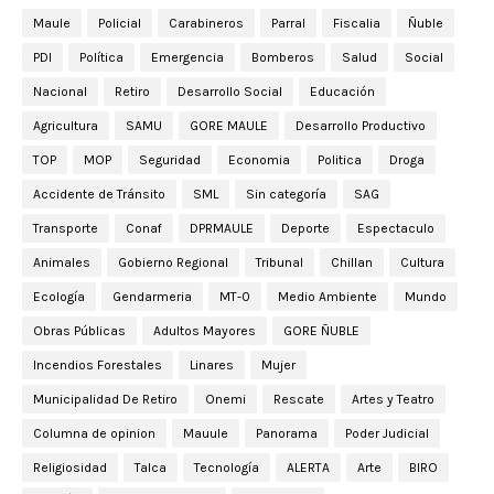
Maule
Policial
Carabineros
Parral
Fiscalia
Ñuble
PDI
Política
Emergencia
Bomberos
Salud
Social
Nacional
Retiro
Desarrollo Social
Educación
Agricultura
SAMU
GORE MAULE
Desarrollo Productivo
TOP
MOP
Seguridad
Economia
Politica
Droga
Accidente de Tránsito
SML
Sin categoría
SAG
Transporte
Conaf
DPRMAULE
Deporte
Espectaculo
Animales
Gobierno Regional
Tribunal
Chillan
Cultura
Ecología
Gendarmeria
MT-0
Medio Ambiente
Mundo
Obras Públicas
Adultos Mayores
GORE ÑUBLE
Incendios Forestales
Linares
Mujer
Municipalidad De Retiro
Onemi
Rescate
Artes y Teatro
Columna de opinion
Mauule
Panorama
Poder Judicial
Religiosidad
Talca
Tecnología
ALERTA
Arte
BIRO