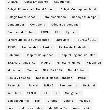
CHILLÁN
Canto Emergente
Cauquenes
Colegio Bicentenario Nobel School
Colegio Concepción Parral
Colegio Nobel School
Comunicaciones
Concejo Municipal
Consumidor
Contraloria
Cédula de identidad
Dirección de Trabajo
ECOH
EFE
Ejercito
El Mercurio de Los Estudiantes
Entrevista
FISCALÍA ÑUBLE
FOSIS
Festival de Los Barrios
Fiestas de Fin de Año
Gobierno
Hospital Cauquenes
Hospital Regional de Talca
INCENDIO FORESTAL
Mauñe
Ministerio Publico
Miselanea
Municipal
Musica
NERUDA 2025
Nobel School
Noelia Villalobos
Noelia Villalobos González
Parral.
Prevención
Pólicial
RUTA 5
Reencuentro
Regional
Remulcao
SENDA
SIAT
SIP
SanIgnacio
Sanidad Animal
TRM
Turismo
Verano
Vialidad
core
delitos sexuales
identificación
registro civil