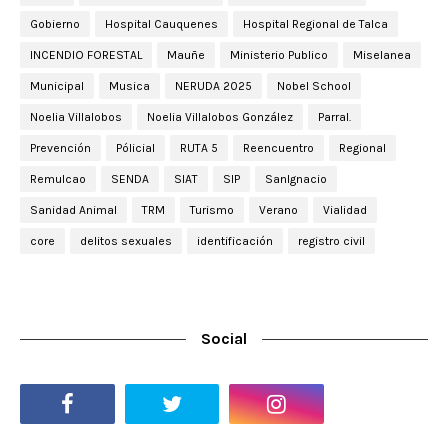
Gobierno
Hospital Cauquenes
Hospital Regional de Talca
INCENDIO FORESTAL
Mauñe
Ministerio Publico
Miselanea
Municipal
Musica
NERUDA 2025
Nobel School
Noelia Villalobos
Noelia Villalobos González
Parral.
Prevención
Pólicial
RUTA 5
Reencuentro
Regional
Remulcao
SENDA
SIAT
SIP
SanIgnacio
Sanidad Animal
TRM
Turismo
Verano
Vialidad
core
delitos sexuales
identificación
registro civil
Social