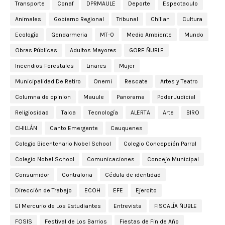
Transporte
Conaf
DPRMAULE
Deporte
Espectaculo
Animales
Gobierno Regional
Tribunal
Chillan
Cultura
Ecología
Gendarmeria
MT-0
Medio Ambiente
Mundo
Obras Públicas
Adultos Mayores
GORE ÑUBLE
Incendios Forestales
Linares
Mujer
Municipalidad De Retiro
Onemi
Rescate
Artes y Teatro
Columna de opinion
Mauule
Panorama
Poder Judicial
Religiosidad
Talca
Tecnología
ALERTA
Arte
BIRO
CHILLÁN
Canto Emergente
Cauquenes
Colegio Bicentenario Nobel School
Colegio Concepción Parral
Colegio Nobel School
Comunicaciones
Concejo Municipal
Consumidor
Contraloria
Cédula de identidad
Dirección de Trabajo
ECOH
EFE
Ejercito
El Mercurio de Los Estudiantes
Entrevista
FISCALÍA ÑUBLE
FOSIS
Festival de Los Barrios
Fiestas de Fin de Año