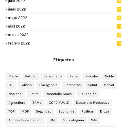
julio 2022
26
junio 2022
12
2
mayo 2022
12
4
abril 2022
10
3
marzo 2022
147
febrero 2022
31
Etiquetas
Maule
Policial
Carabineros
Parral
Fiscalia
Ñuble
PDI
Política
Emergencia
Bomberos
Salud
Social
Nacional
Retiro
Desarrollo Social
Educación
Agricultura
SAMU
GORE MAULE
Desarrollo Productivo
TOP
MOP
Seguridad
Economia
Politica
Droga
Accidente de Tránsito
SML
Sin categoría
SAG