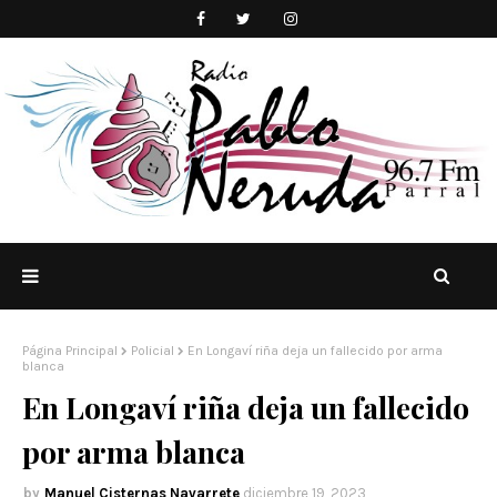
Página Principal
Policial
En Longaví riña deja un fallecido por arma
blanca
En Longaví riña deja un fallecido
por arma blanca
Manuel Cisternas Navarrete
diciembre 19, 2023