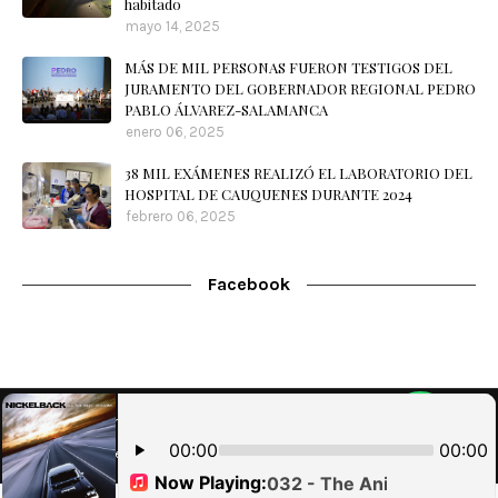
habitado
mayo 14, 2025
MÁS DE MIL PERSONAS FUERON TESTIGOS DEL
JURAMENTO DEL GOBERNADOR REGIONAL PEDRO
PABLO ÁLVAREZ-SALAMANCA
enero 06, 2025
38 MIL EXÁMENES REALIZÓ EL LABORATORIO DEL
HOSPITAL DE CAUQUENES DURANTE 2024
febrero 06, 2025
Facebook
Home
Nuestra Radio
Contacto
WebMail
Designed with
by
Blog
| Implementado por
Brouter SpA
RadioOnline