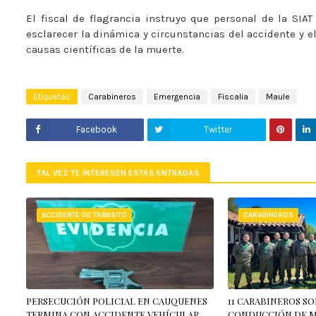
El fiscal de flagrancia instruyo que personal de la SIAT
esclarecer la dinámica y circunstancias del accidente y e
causas científicas de la muerte.
Etiquetas
Carabineros
Emergencia
Fiscalia
Maule
Facebook
Twitter
TAL VEZ TE INTERESEN ESTAS ENTRADAS
ACCIDENTE DE TRÁNSITO
CARABINEROS
PERSECUCIÓN POLICIAL EN CAUQUENES
11 CARABINEROS S
TERMINA CON ACCIDENTE VEHÍCULAR
CONDUCCIÓN DE 