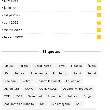
julio 2022
26
junio 2022
12
2
mayo 2022
12
4
abril 2022
10
3
marzo 2022
147
febrero 2022
31
Etiquetas
Maule
Policial
Carabineros
Parral
Fiscalia
Ñuble
PDI
Política
Emergencia
Bomberos
Salud
Social
Nacional
Retiro
Desarrollo Social
Educación
Agricultura
SAMU
GORE MAULE
Desarrollo Productivo
TOP
MOP
Seguridad
Economia
Politica
Droga
Accidente de Tránsito
SML
Sin categoría
SAG