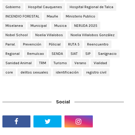
Gobierno
Hospital Cauquenes
Hospital Regional de Talca
INCENDIO FORESTAL
Mauñe
Ministerio Publico
Miselanea
Municipal
Musica
NERUDA 2025
Nobel School
Noelia Villalobos
Noelia Villalobos González
Parral.
Prevención
Pólicial
RUTA 5
Reencuentro
Regional
Remulcao
SENDA
SIAT
SIP
SanIgnacio
Sanidad Animal
TRM
Turismo
Verano
Vialidad
core
delitos sexuales
identificación
registro civil
Social