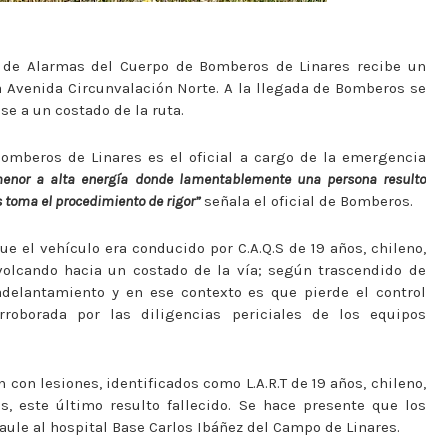
 de Alarmas del Cuerpo de Bomberos de Linares recibe un
 Avenida Circunvalación Norte. A la llegada de Bomberos se
e a un costado de la ruta.
mberos de Linares es el oficial a cargo de la emergencia
menor a alta energía donde lamentablemente una persona resulto
 toma el procedimiento de rigor”
señala el oficial de Bomberos.
e el vehículo era conducido por C.A.Q.S de 19 años, chileno,
 volcando hacia un costado de la vía; según trascendido de
adelantamiento y en ese contexto es que pierde el control
roborada por las diligencias periciales de los equipos
con lesiones, identificados como L.A.R.T de 19 años, chileno,
os, este último resulto fallecido. Se hace presente que los
le al hospital Base Carlos Ibáñez del Campo de Linares.