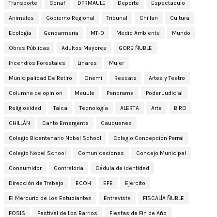
Transporte
Conaf
DPRMAULE
Deporte
Espectaculo
Animales
Gobierno Regional
Tribunal
Chillan
Cultura
Ecología
Gendarmeria
MT-0
Medio Ambiente
Mundo
Obras Públicas
Adultos Mayores
GORE ÑUBLE
Incendios Forestales
Linares
Mujer
Municipalidad De Retiro
Onemi
Rescate
Artes y Teatro
Columna de opinion
Mauule
Panorama
Poder Judicial
Religiosidad
Talca
Tecnología
ALERTA
Arte
BIRO
CHILLÁN
Canto Emergente
Cauquenes
Colegio Bicentenario Nobel School
Colegio Concepción Parral
Colegio Nobel School
Comunicaciones
Concejo Municipal
Consumidor
Contraloria
Cédula de identidad
Dirección de Trabajo
ECOH
EFE
Ejercito
El Mercurio de Los Estudiantes
Entrevista
FISCALÍA ÑUBLE
FOSIS
Festival de Los Barrios
Fiestas de Fin de Año