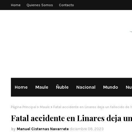
Home
Quienes Somos
Contacto
Home
Maule
Ñuble
Nacional
Mundo
Nu
Página Principal
Maule
Fatal accidente en Linares deja un fallecido de 
Fatal accidente en Linares deja un
Manuel Cisternas Navarrete
diciembre 08, 2023