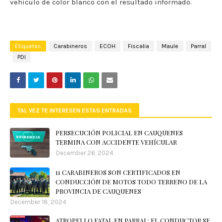
vehículo de color blanco con el resultado informado.
Etiquetas
Carabineros
ECOH
Fiscalia
Maule
Parral
PDI
TAL VEZ TE INTERESEN ESTAS ENTRADAS
PERSECUCIÓN POLICIAL EN CAUQUENES
TERMINA CON ACCIDENTE VEHÍCULAR
December 26, 2024
11 CARABINEROS SON CERTIFICADOS EN
CONDUCCIÓN DE MOTOS TODO TERRENO DE LA
PROVINCIA DE CAUQUENES
December 18, 2024
ATROPELLO FATAL EN PARRAL: EL CONDUCTOR SE