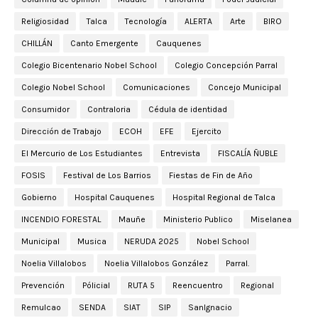
Religiosidad
Talca
Tecnología
ALERTA
Arte
BIRO
CHILLÁN
Canto Emergente
Cauquenes
Colegio Bicentenario Nobel School
Colegio Concepción Parral
Colegio Nobel School
Comunicaciones
Concejo Municipal
Consumidor
Contraloria
Cédula de identidad
Dirección de Trabajo
ECOH
EFE
Ejercito
El Mercurio de Los Estudiantes
Entrevista
FISCALÍA ÑUBLE
FOSIS
Festival de Los Barrios
Fiestas de Fin de Año
Gobierno
Hospital Cauquenes
Hospital Regional de Talca
INCENDIO FORESTAL
Mauñe
Ministerio Publico
Miselanea
Municipal
Musica
NERUDA 2025
Nobel School
Noelia Villalobos
Noelia Villalobos González
Parral.
Prevención
Pólicial
RUTA 5
Reencuentro
Regional
Remulcao
SENDA
SIAT
SIP
SanIgnacio