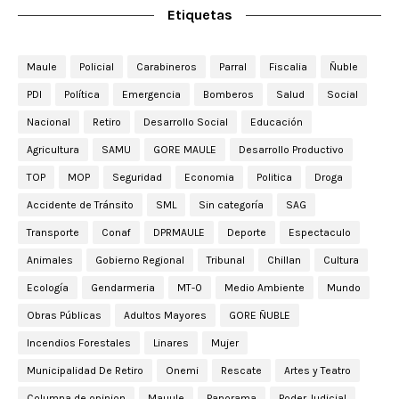
Etiquetas
Maule
Policial
Carabineros
Parral
Fiscalia
Ñuble
PDI
Política
Emergencia
Bomberos
Salud
Social
Nacional
Retiro
Desarrollo Social
Educación
Agricultura
SAMU
GORE MAULE
Desarrollo Productivo
TOP
MOP
Seguridad
Economia
Politica
Droga
Accidente de Tránsito
SML
Sin categoría
SAG
Transporte
Conaf
DPRMAULE
Deporte
Espectaculo
Animales
Gobierno Regional
Tribunal
Chillan
Cultura
Ecología
Gendarmeria
MT-0
Medio Ambiente
Mundo
Obras Públicas
Adultos Mayores
GORE ÑUBLE
Incendios Forestales
Linares
Mujer
Municipalidad De Retiro
Onemi
Rescate
Artes y Teatro
Columna de opinion
Mauule
Panorama
Poder Judicial