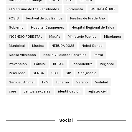
El Mercurio de Los Estudiantes
Entrevista
FISCALÍA ÑUBLE
FOSIS
Festival de Los Barrios
Fiestas de Fin de Año
Gobierno
Hospital Cauquenes
Hospital Regional de Talca
INCENDIO FORESTAL
Mauñe
Ministerio Publico
Miselanea
Municipal
Musica
NERUDA 2025
Nobel School
Noelia Villalobos
Noelia Villalobos González
Parral.
Prevención
Pólicial
RUTA 5
Reencuentro
Regional
Remulcao
SENDA
SIAT
SIP
SanIgnacio
Sanidad Animal
TRM
Turismo
Verano
Vialidad
core
delitos sexuales
identificación
registro civil
Social