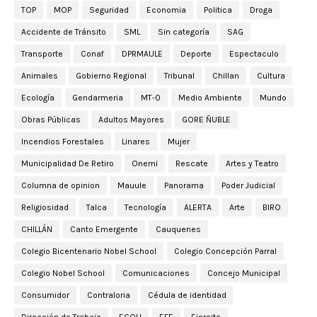
TOP
MOP
Seguridad
Economia
Politica
Droga
Accidente de Tránsito
SML
Sin categoría
SAG
Transporte
Conaf
DPRMAULE
Deporte
Espectaculo
Animales
Gobierno Regional
Tribunal
Chillan
Cultura
Ecología
Gendarmeria
MT-0
Medio Ambiente
Mundo
Obras Públicas
Adultos Mayores
GORE ÑUBLE
Incendios Forestales
Linares
Mujer
Municipalidad De Retiro
Onemi
Rescate
Artes y Teatro
Columna de opinion
Mauule
Panorama
Poder Judicial
Religiosidad
Talca
Tecnología
ALERTA
Arte
BIRO
CHILLÁN
Canto Emergente
Cauquenes
Colegio Bicentenario Nobel School
Colegio Concepción Parral
Colegio Nobel School
Comunicaciones
Concejo Municipal
Consumidor
Contraloria
Cédula de identidad
Dirección de Trabajo
ECOH
EFE
Ejercito