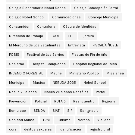
Colegio Bicentenario Nobel School
Colegio Concepción Parral
Colegio Nobel School
Comunicaciones
Concejo Municipal
Consumidor
Contraloria
Cédula de identidad
Dirección de Trabajo
ECOH
EFE
Ejercito
El Mercurio de Los Estudiantes
Entrevista
FISCALÍA ÑUBLE
FOSIS
Festival de Los Barrios
Fiestas de Fin de Año
Gobierno
Hospital Cauquenes
Hospital Regional de Talca
INCENDIO FORESTAL
Mauñe
Ministerio Publico
Miselanea
Municipal
Musica
NERUDA 2025
Nobel School
Noelia Villalobos
Noelia Villalobos González
Parral.
Prevención
Pólicial
RUTA 5
Reencuentro
Regional
Remulcao
SENDA
SIAT
SIP
SanIgnacio
Sanidad Animal
TRM
Turismo
Verano
Vialidad
core
delitos sexuales
identificación
registro civil