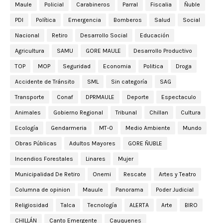
Maule
Policial
Carabineros
Parral
Fiscalia
Ñuble
PDI
Política
Emergencia
Bomberos
Salud
Social
Nacional
Retiro
Desarrollo Social
Educación
Agricultura
SAMU
GORE MAULE
Desarrollo Productivo
TOP
MOP
Seguridad
Economia
Politica
Droga
Accidente de Tránsito
SML
Sin categoría
SAG
Transporte
Conaf
DPRMAULE
Deporte
Espectaculo
Animales
Gobierno Regional
Tribunal
Chillan
Cultura
Ecología
Gendarmeria
MT-0
Medio Ambiente
Mundo
Obras Públicas
Adultos Mayores
GORE ÑUBLE
Incendios Forestales
Linares
Mujer
Municipalidad De Retiro
Onemi
Rescate
Artes y Teatro
Columna de opinion
Mauule
Panorama
Poder Judicial
Religiosidad
Talca
Tecnología
ALERTA
Arte
BIRO
CHILLÁN
Canto Emergente
Cauquenes